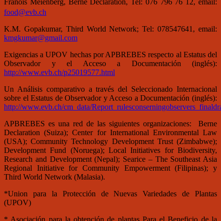
Fran็ois Meienberg, Berne Declaration, Tel: 076 796 76 12, email:
food@evb.ch
K.M. Gopakumar, Third World Network; Tel: 078547641, email:
kmgkumar@gmail.com
Exigencias a UPOV hechas por APBREBES respecto al Estatus del
Observador y el Acceso a Documentación (inglés):
http://www.evb.ch/p25019577.html
Un Análisis comparativo a través del Seleccionado Internacional
sobre el Estatus de Observador y Acceso a Documentación (inglés):
http://www.evb.ch/cm_data/Report_rulesconserningobservers_finaldra
APBREBES es una red de las siguientes organizaciones: Berne
Declaration (Suiza); Center for International Environmental Law
(USA); Community Technology Development Trust (Zimbabwe);
Development Fund (Noruega); Local Initiatives for Biodiversity,
Research and Development (Nepal); Searice – The Southeast Asia
Regional Initiative for Community Empowerment (Filipinas); y
Third World Network (Malasia).
*Union para la Protección de Nuevas Variedades de Plantas
(UPOV)
* Asociación para la obtención de plantas Para el Beneficio de la