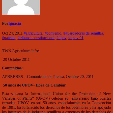
Por
Ignacia
Oct 24, 2011
#agricultura
,
#convenio
,
#guardadoras de semillas
,
#patente
,
#tribunal constitucional
,
#upov
,
#upov 91
TWN Agriculture Info:
20 Octubre 2011
Contenidos:
APBREBES – Comunicado de Prensa, Octubre 20, 2011
50 años de UPOV- Hora de Cambiar
Esta semana la International Union for the Protection of New
Varieties of Plants* (UPOV) celebra su aniversario bajo puertas
cerradas. UPOV, en sus 50 años, especialmente en la Convención
de 1991, ha fortalecido los derechos de los obtentores y ha apoyado
los intereses de la industria semillera a expensas de los derechos de