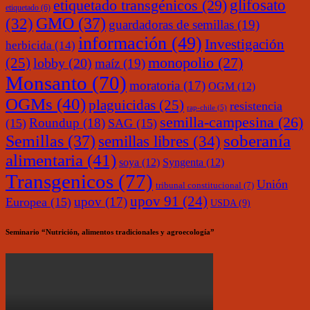
glifosato
etiquetado transgénicos
(29)
etiquetado
(6)
(32)
GMO
(37)
guardadoras de semillas
(19)
información
(49)
Investigación
herbicida
(14)
monopolio
(27)
(25)
lobby
(20)
maíz
(19)
Monsanto
(70)
moratoria
(17)
OGM
(12)
OGMs
(40)
plaguicidas
(25)
resistencia
rap-chile
(5)
semilla-campesina
(26)
Roundup
(18)
(15)
SAG
(15)
soberanía
Semillas
(37)
semillas libres
(34)
alimentaria
(41)
soya
(12)
Syngenta
(12)
Transgenicos
(77)
Unión
tribunal constitucional
(7)
upov 91
(24)
upov
(17)
Europea
(15)
USDA
(9)
Seminario “Nutrición, alimentos tradicionales y agroecología”