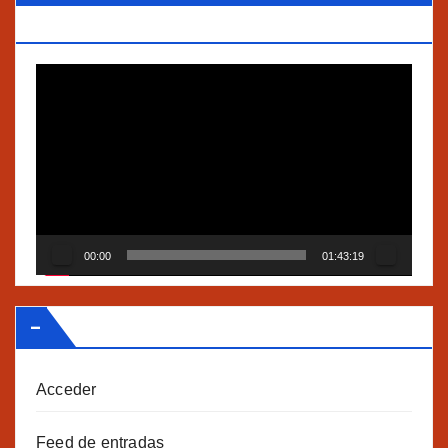
TRADICIONALES Y AGROECOLOGÍA”
Reproductor
de
vídeo
00:00
01:43:19
–
Acceder
Feed de entradas