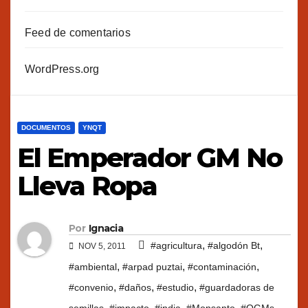
Feed de comentarios
WordPress.org
DOCUMENTOS
YNQT
El Emperador GM No
Lleva Ropa
Por
Ignacia
,
,
#agricultura
#algodón Bt
NOV 5, 2011
,
,
,
#ambiental
#arpad puztai
#contaminación
,
,
,
#convenio
#daños
#estudio
#guardadoras de
,
,
,
,
,