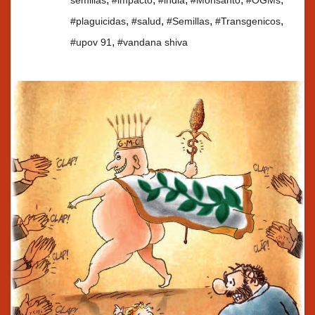
semillas
#impacto
#india
#Monsanto
#OGMs
,
,
,
,
#plaguicidas
#salud
#Semillas
#Transgenicos
,
#upov 91
#vandana shiva