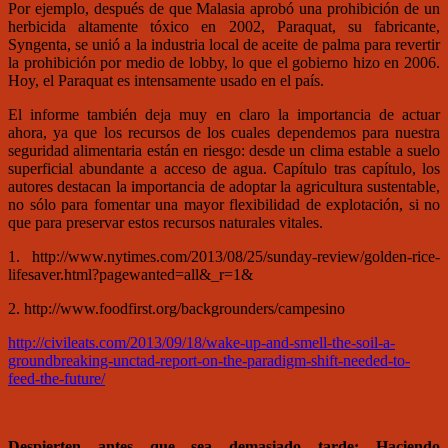
Por ejemplo, después de que Malasia aprobó una prohibición de un
herbicida altamente tóxico en 2002, Paraquat, su fabricante,
Syngenta, se unió a la industria local de aceite de palma para revertir
la prohibición por medio de lobby, lo que el gobierno hizo en 2006.
Hoy, el Paraquat es intensamente usado en el país.
El informe también deja muy en claro la importancia de actuar
ahora, ya que los recursos de los cuales dependemos para nuestra
seguridad alimentaria están en riesgo: desde un clima estable a suelo
superficial abundante a acceso de agua. Capítulo tras capítulo, los
autores destacan la importancia de adoptar la agricultura sustentable,
no sólo para fomentar una mayor flexibilidad de explotación, si no
que para preservar estos recursos naturales vitales.
1. http://www.nytimes.com/2013/08/25/sunday-review/golden-rice-
lifesaver.html?pagewanted=all&_r=1&
2. http://www.foodfirst.org/backgrounders/campesino
http://civileats.com/2013/09/18/wake-up-and-smell-the-soil-a-
groundbreaking-unctad-report-on-the-paradigm-shift-needed-to-
feed-the-future/
Despierten antes que sea demasiado tarde: Haciendo