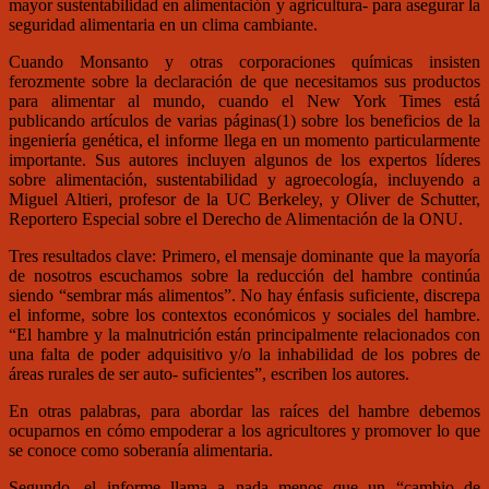
mayor sustentabilidad en alimentación y agricultura- para asegurar la
seguridad alimentaria en un clima cambiante.
Cuando Monsanto y otras corporaciones químicas insisten
ferozmente sobre la declaración de que necesitamos sus productos
para alimentar al mundo, cuando el New York Times está
publicando artículos de varias páginas(1) sobre los beneficios de la
ingeniería genética, el informe llega en un momento particularmente
importante. Sus autores incluyen algunos de los expertos líderes
sobre alimentación, sustentabilidad y agroecología, incluyendo a
Miguel Altieri, profesor de la UC Berkeley, y Oliver de Schutter,
Reportero Especial sobre el Derecho de Alimentación de la ONU.
Tres resultados clave: Primero, el mensaje dominante que la mayoría
de nosotros escuchamos sobre la reducción del hambre continúa
siendo “sembrar más alimentos”. No hay énfasis suficiente, discrepa
el informe, sobre los contextos económicos y sociales del hambre.
“El hambre y la malnutrición están principalmente relacionados con
una falta de poder adquisitivo y/o la inhabilidad de los pobres de
áreas rurales de ser auto- suficientes”, escriben los autores.
En otras palabras, para abordar las raíces del hambre debemos
ocuparnos en cómo empoderar a los agricultores y promover lo que
se conoce como soberanía alimentaria.
Segundo, el informe llama a nada menos que un “cambio de