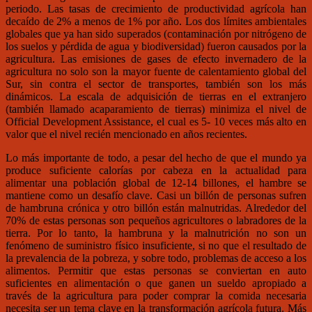
periodo. Las tasas de crecimiento de productividad agrícola han
decaído de 2% a menos de 1% por año. Los dos límites ambientales
globales que ya han sido superados (contaminación por nitrógeno de
los suelos y pérdida de agua y biodiversidad) fueron causados por la
agricultura. Las emisiones de gases de efecto invernadero de la
agricultura no solo son la mayor fuente de calentamiento global del
Sur, sin contra el sector de transportes, también son los más
dinámicos. La escala de adquisición de tierras en el extranjero
(también llamado acaparamiento de tierras) minimiza el nivel de
Official Development Assistance, el cual es 5- 10 veces más alto en
valor que el nivel recién mencionado en años recientes.
Lo más importante de todo, a pesar del hecho de que el mundo ya
produce suficiente calorías por cabeza en la actualidad para
alimentar una población global de 12-14 billones, el hambre se
mantiene como un desafío clave. Casi un billón de personas sufren
de hambruna crónica y otro billón están malnutridas. Alrededor del
70% de estas personas son pequeños agricultores o labradores de la
tierra. Por lo tanto, la hambruna y la malnutrición no son un
fenómeno de suministro físico insuficiente, si no que el resultado de
la prevalencia de la pobreza, y sobre todo, problemas de acceso a los
alimentos. Permitir que estas personas se conviertan en auto
suficientes en alimentación o que ganen un sueldo apropiado a
través de la agricultura para poder comprar la comida necesaria
necesita ser un tema clave en la transformación agrícola futura. Más