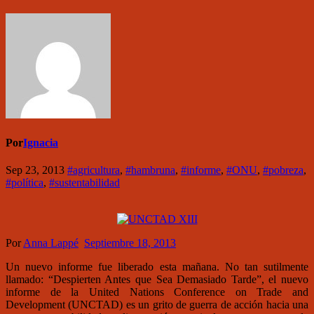
Por
Ignacia
Sep 23, 2013
#agricultura
,
#hambruna
,
#informe
,
#ONU
,
#pobreza
,
#política
,
#sustentabilidad
Por
Anna Lappé
Septiembre 18, 2013
Un nuevo informe fue liberado esta mañana. No tan sutilmente
llamado: “Despierten Antes que Sea Demasiado Tarde”, el nuevo
informe de la United Nations Conference on Trade and
Development (UNCTAD) es un grito de guerra de acción hacia una