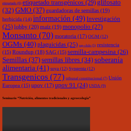
glifosato
etiquetado transgénicos
(29)
etiquetado
(6)
(32)
GMO
(37)
guardadoras de semillas
(19)
información
(49)
Investigación
herbicida
(14)
monopolio
(27)
(25)
lobby
(20)
maíz
(19)
Monsanto
(70)
moratoria
(17)
OGM
(12)
OGMs
(40)
plaguicidas
(25)
resistencia
rap-chile
(5)
semilla-campesina
(26)
Roundup
(18)
(15)
SAG
(15)
soberanía
Semillas
(37)
semillas libres
(34)
alimentaria
(41)
soya
(12)
Syngenta
(12)
Transgenicos
(77)
Unión
tribunal constitucional
(7)
upov 91
(24)
upov
(17)
Europea
(15)
USDA
(9)
Seminario “Nutrición, alimentos tradicionales y agroecología”