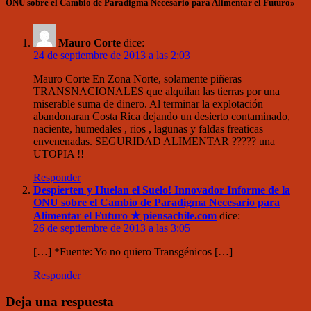
ONU sobre el Cambio de Paradigma Necesario para Alimentar el Futuro»
Mauro Corte
dice:
24 de septiembre de 2013 a las 2:03
Mauro Corte En Zona Norte, solamente piñeras
TRANSNACIONALES que alquilan las tierras por una
miserable suma de dinero. Al terminar la explotación
abandonaran Costa Rica dejando un desierto contaminado,
naciente, humedales , rios , lagunas y faldas freaticas
envenenadas. SEGURIDAD ALIMENTAR ????? una
UTOPIA !!
Responder
Despierten y Huelan el Suelo! Innovador Informe de la
ONU sobre el Cambio de Paradigma Necesario para
Alimentar el Futuro ★ piensachile.com
dice:
26 de septiembre de 2013 a las 3:05
[…] *Fuente: Yo no quiero Transgénicos […]
Responder
Deja una respuesta