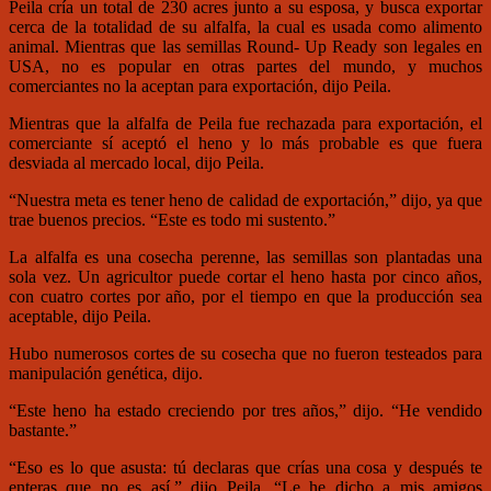
Peila cría un total de 230 acres junto a su esposa, y busca exportar
cerca de la totalidad de su alfalfa, la cual es usada como alimento
animal. Mientras que las semillas Round- Up Ready son legales en
USA, no es popular en otras partes del mundo, y muchos
comerciantes no la aceptan para exportación, dijo Peila.
Mientras que la alfalfa de Peila fue rechazada para exportación, el
comerciante sí aceptó el heno y lo más probable es que fuera
desviada al mercado local, dijo Peila.
“Nuestra meta es tener heno de calidad de exportación,” dijo, ya que
trae buenos precios. “Este es todo mi sustento.”
La alfalfa es una cosecha perenne, las semillas son plantadas una
sola vez. Un agricultor puede cortar el heno hasta por cinco años,
con cuatro cortes por año, por el tiempo en que la producción sea
aceptable, dijo Peila.
Hubo numerosos cortes de su cosecha que no fueron testeados para
manipulación genética, dijo.
“Este heno ha estado creciendo por tres años,” dijo. “He vendido
bastante.”
“Eso es lo que asusta: tú declaras que crías una cosa y después te
enteras que no es así,” dijo Peila. “Le he dicho a mis amigos