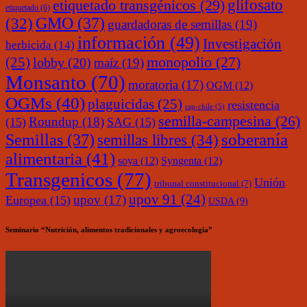
glifosato
etiquetado transgénicos
(29)
etiquetado
(6)
(32)
GMO
(37)
guardadoras de semillas
(19)
información
(49)
Investigación
herbicida
(14)
monopolio
(27)
(25)
lobby
(20)
maíz
(19)
Monsanto
(70)
moratoria
(17)
OGM
(12)
OGMs
(40)
plaguicidas
(25)
resistencia
rap-chile
(5)
semilla-campesina
(26)
Roundup
(18)
(15)
SAG
(15)
soberanía
Semillas
(37)
semillas libres
(34)
alimentaria
(41)
soya
(12)
Syngenta
(12)
Transgenicos
(77)
Unión
tribunal constitucional
(7)
upov 91
(24)
upov
(17)
Europea
(15)
USDA
(9)
Seminario “Nutrición, alimentos tradicionales y agroecología”