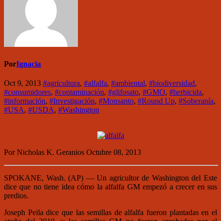
Por
Ignacia
Oct 9, 2013
#agricultura
,
#alfalfa
,
#ambiental
,
#biodiversidad
,
#consumidores
,
#contaminación
,
#glifosato
,
#GMO
,
#herbicida
,
#información
,
#Investigación
,
#Monsanto
,
#Round Up
,
#Soberanía
,
#USA
,
#USDA
,
#Washington
Por Nicholas K. Geranios Octubre 08, 2013
SPOKANE, Wash. (AP) — Un agricultor de Washington del Este
dice que no tiene idea cómo la alfalfa GM empezó a crecer en sus
predios.
Joseph Peila dice que las semillas de alfalfa fueron plantadas en el