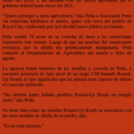
otoño del 2010, y las semillas GM no fueron aprobadas por el
gobierno federal hasta enero del 2011.
“Quiero proteger a otros agricultores,” dijo Peila a Associated Press
vía entrevista telefónica el martes, quien cría cerca del pueblo de
Royal City, explicando por qué decidió hacer pública su historia.
Peila vendió 70 acres de su cosecha de heno a un comerciante
exportador este verano. Luego de que las pruebas del comerciante
revelaron que la alfalfa era genéticamente manipulada, Peila
contactó al Departamento de Agricultura del estado a fines de
agosto.
La agencia testeó muestras de las semillas y cosecha de Peila, y
encontró presencia de bajo nivel de un rasgo GM llamado Round-
Up Ready, lo que significaba que las plantas eran capaces de tolerar
el conocido herbicida.
“No debería haber habido genética Round-Up Ready en ningún
nivel,” dijo Peila.
No tiene idea cómo las semillas Round-Up Ready se mezclaron con
las otras semillas de alfalfa de su predio, dijo.
“Es un total misterio.”