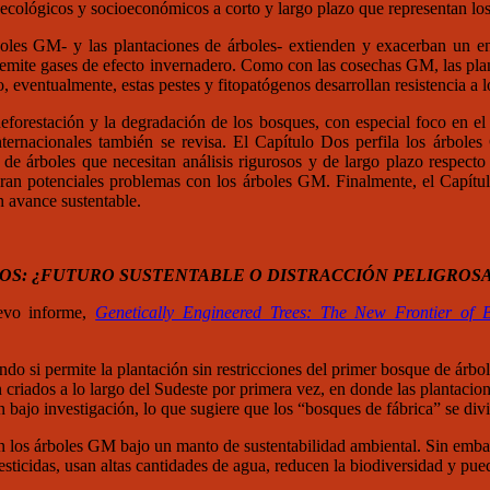
ecológicos y socioeconómicos a corto y largo plazo que representan los
les GM- y las plantaciones de árboles- extienden y exacerban un enf
 y emite gases de efecto invernadero. Como con las cosechas GM, las pl
, eventualmente, estas pestes y fitopatógenos desarrollan resistencia a
deforestación y la degradación de los bosques, con especial foco en e
nternacionales también se revisa. El Capítulo Dos perfila los árboles
de árboles que necesitan análisis rigurosos y de largo plazo respecto 
n potenciales problemas con los árboles GM. Finalmente, el Capítul
n avance sustentable.
S: ¿FUTURO SUSTENTABLE O DISTRACCIÓN PELIGROS
evo informe,
Genetically Engineered Trees: The New Frontier of B
do si permite la plantación sin restricciones del primer bosque de ár
n criados a lo largo del Sudeste por primera vez, en donde las plantacio
bajo investigación, lo que sugiere que los “bosques de fábrica” se divi
 los árboles GM bajo un manto de sustentabilidad ambiental. Sin embarg
pesticidas, usan altas cantidades de agua, reducen la biodiversidad y p