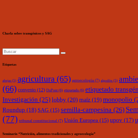
Charla sobre transgénicos y SAG
Etiquetas
agricultura
(65)
ambie
agroecología
(7)
abejas
(5)
algodón
(5)
(66)
etiquetado transgé
convenio
(12)
DuPont
(6)
etiquetado
(6)
monopolio
(
Investigación
(25)
lobby
(20)
maíz
(19)
Sem
semilla-campesina
(26)
Roundup
(18)
SAG
(15)
(77)
upov
(17)
Unión Europea
(15)
tribunal constitucional
(7)
Seminario “Nutrición, alimentos tradicionales y agroecología”