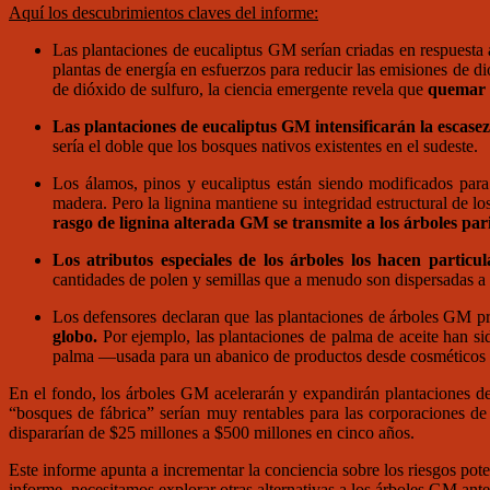
Aquí los descubrimientos claves del informe:
Las plantaciones de eucaliptus GM serían criadas en respuesta 
plantas de energía en esfuerzos para reducir las emisiones de d
de dióxido de sulfuro, la ciencia emergente revela que
quemar p
Las plantaciones de eucaliptus GM intensificarán la escasez
sería el doble que los bosques nativos existentes en el sudeste.
Los álamos, pinos y eucaliptus están siendo modificados para 
madera. Pero la lignina mantiene su integridad estructural de lo
rasgo de lignina alterada GM se transmite a los árboles parie
Los atributos especiales de los árboles los hacen particu
cantidades de polen y semillas que a menudo son dispersadas a 
Los defensores declaran que las plantaciones de árboles GM p
globo.
Por ejemplo, las plantaciones de palma de aceite han s
palma —usada para un abanico de productos desde cosméticos a
En el fondo, los árboles GM acelerarán y expandirán plantaciones d
“bosques de fábrica” serían muy rentables para las corporaciones d
dispararían de $25 millones a $500 millones en cinco años.
Este informe apunta a incrementar la conciencia sobre los riesgos pot
informe, necesitamos explorar otras alternativas a los árboles GM ant