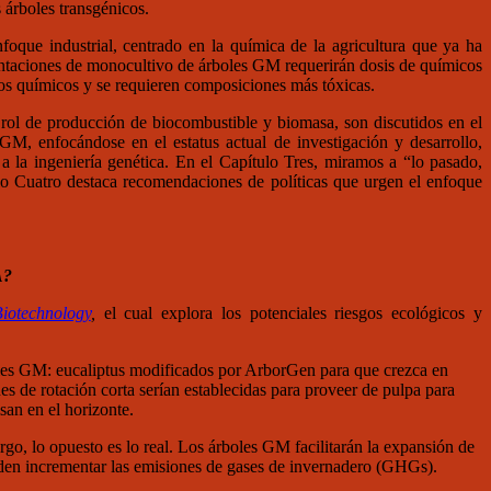
 árboles transgénicos.
oque industrial, centrado en la química de la agricultura que ya ha
antaciones de monocultivo de árboles GM requerirán dosis de químicos
 los químicos y se requieren composiciones más tóxicas.
l rol de producción de biocombustible y biomasa, son discutidos en el
 GM, enfocándose en el estatus actual de investigación y desarrollo,
a la ingeniería genética. En el Capítulo Tres, miramos a “lo pasado,
o Cuatro destaca recomendaciones de políticas que urgen el enfoque
A?
iotechnology
,
el cual explora los potenciales riesgos ecológicos y
boles GM: eucaliptus modificados por ArborGen para que crezca en
nes de rotación corta serían establecidas para proveer de pulpa para
san en el horizonte.
o, lo opuesto es lo real. Los árboles GM facilitarán la expansión de
ueden incrementar las emisiones de gases de invernadero (GHGs).