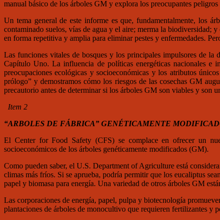
manual básico de los árboles GM y explora los preocupantes peligros 
Un tema general de este informe es que, fundamentalmente, los árbo
contaminado suelos, vías de agua y el aire; merma la biodiversidad;
en forma repetitiva y amplia para eliminar pestes y enfermedades. Pero
Las funciones vitales de bosques y los principales impulsores de la 
Capítulo Uno. La influencia de políticas energéticas nacionales e i
preocupaciones ecológicas y socioeconómicas y los atributos únicos 
prólogo” y demostramos cómo los riesgos de las cosechas GM augura
precautorio antes de determinar si los árboles GM son viables y son u
Item 2
“ARBOLES DE FÁBRICA” GENÉTICAMENTE MODIFICADO
El Center for Food Safety (CFS) se complace en ofrecer un nu
socioeconómicos de los árboles genéticamente modificados (GM).
Como pueden saber, el U.S. Department of Agriculture está consideran
climas más fríos. Si se aprueba, podría permitir que los eucaliptus sea
papel y biomasa para energía. Una variedad de otros árboles GM están 
Las corporaciones de energía, papel, pulpa y biotecnología promueven
plantaciones de árboles de monocultivo que requieren fertilizantes y 