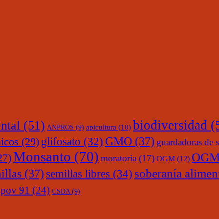
ntal
(51)
biodiversidad
(
ANPROS
(9)
apicultura
(10)
glifosato
(32)
GMO
(37)
nicos
(29)
guardadoras de s
Monsanto
(70)
OGM
27)
moratoria
(17)
OGM
(12)
soberanía alimen
illas
(37)
semillas libres
(34)
upov 91
(24)
USDA
(9)