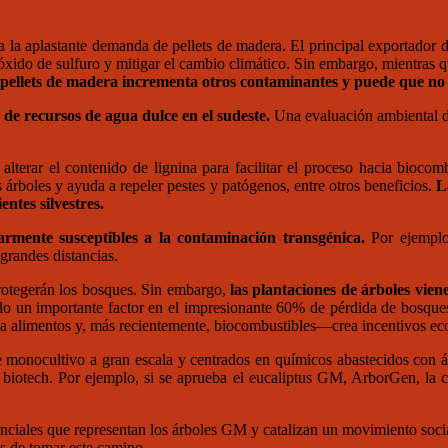
a la aplastante demanda de pellets de madera. El principal exportador 
ióxido de sulfuro y mitigar el cambio climático. Sin embargo, mientras 
ellets de madera incrementa otros contaminantes y puede que no 
 de recursos de agua dulce en el sudeste.
Una evaluación ambiental d
alterar el contenido de lignina para facilitar el proceso hacia bioco
s árboles y ayuda a repeler pestes y patógenos, entre otros beneficios.
L
ntes silvestres.
larmente susceptibles a la contaminación transgénica.
Por ejemplo
grandes distancias.
rotegerán los bosques. Sin embargo,
las plantaciones de árboles vie
ido un importante factor en el impresionante 60% de pérdida de bosqu
 alimentos y, más recientemente, biocombustibles—crea incentivos eco
e monocultivo a gran escala y centrados en químicos abastecidos con 
e biotech. Por ejemplo, si se aprueba el eucaliptus GM, ArborGen, la 
enciales que representan los árboles GM y catalizan un movimiento socia
es de tomar este camino.