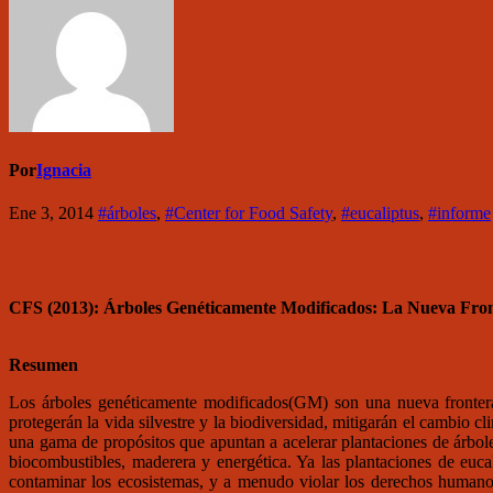
Por
Ignacia
Ene 3, 2014
#árboles
,
#Center for Food Safety
,
#eucaliptus
,
#informe
CFS (2013): Árboles Genéticamente Modificados: La Nueva Front
Resumen
Los árboles genéticamente modificados(GM) son una nueva frontera
protegerán la vida silvestre y la biodiversidad, mitigarán el cambio 
una gama de propósitos que apuntan a acelerar plantaciones de árbole
biocombustibles, maderera y energética. Ya las plantaciones de euc
contaminar los ecosistemas, y a menudo violar los derechos humanos 