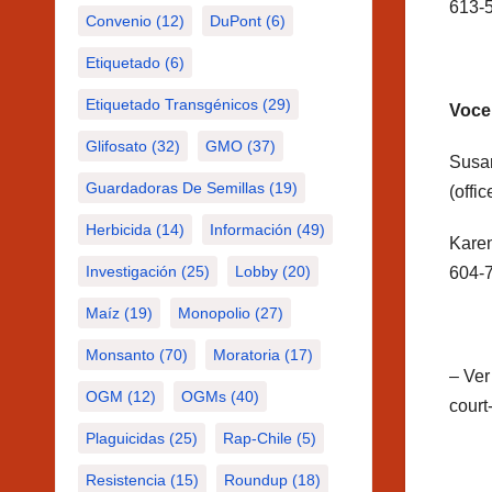
613-5
Convenio
(12)
DuPont
(6)
Etiquetado
(6)
Etiquetado Transgénicos
(29)
Vocer
Glifosato
(32)
GMO
(37)
Susan
Guardadoras De Semillas
(19)
(offi
Herbicida
(14)
Información
(49)
Karen
Investigación
(25)
Lobby
(20)
604-
Maíz
(19)
Monopolio
(27)
Monsanto
(70)
Moratoria
(17)
– Ver
OGM
(12)
OGMs
(40)
court
Plaguicidas
(25)
Rap-Chile
(5)
Resistencia
(15)
Roundup
(18)