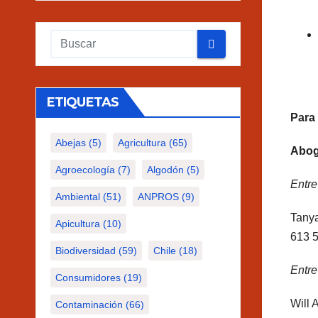
ETIQUETAS
Para 
Abejas
(5)
Agricultura
(65)
Abo
Agroecología
(7)
Algodón
(5)
Entre
Ambiental
(51)
ANPROS
(9)
Tanya
Apicultura
(10)
613 5
Biodiversidad
(59)
Chile
(18)
Entre
Consumidores
(19)
Will 
Contaminación
(66)