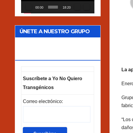
00:00
18:20
ÚNETE A NUESTRO GRUPO
DE CORREOS
GOOGLEGROUPS!
La ap
Suscríbete a Yo No Quiero
Enero
Transgénicos
Grupo
Correo electrónico:
fabri
“Los 
daños