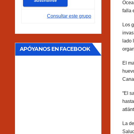
Ocean
falla
Consultar este grupo
Los g
invas
lado 
APÓYANOS EN FACEBOOK
orga
El ma
huevo
Canad
“El s
hasta
atlán
La de
Salud