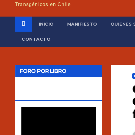
Transgénicos en Chile
INICIO
MANIFIESTO
QUIENES
CONTACTO
FORO POR LIBRO
“TRANSGÉNICOS: MITOS Y
VERDADES”
Reproductor
de
vídeo