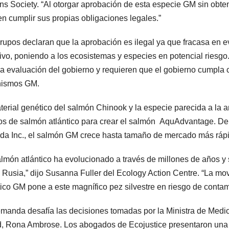
s Society. “Al otorgar aprobación de esta especie GM sin obtene
 en cumplir sus propias obligaciones legales.”
rupos declaran que la aprobación es ilegal ya que fracasa en e
ivo, poniendo a los ecosistemas y especies en potencial riesgo
la evaluación del gobierno y requieren que el gobierno cumpla co
nismos GM.
terial genético del salmón Chinook y la especie parecida a la a
s de salmón atlántico para crear el salmón AquAdvantage. De 
a Inc., el salmón GM crece hasta tamaño de mercado más rápi
almón atlántico ha evolucionado a través de millones de años y
 Rusia,” dijo Susanna Fuller del Ecology Action Centre. “La m
tico GM pone a este magnífico pez silvestre en riesgo de contami
manda desafía las decisiones tomadas por la Ministra de Medio
, Rona Ambrose. Los abogados de Ecojustice presentaron una rev