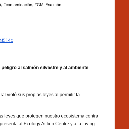
,
,
,
á
#contaminación
#GM
#salmón
peligro al salmón silvestre y al ambiente
l violó sus propias leyes al permitir la
as leyes que protegen nuestro ecosistema contra
resenta al Ecology Action Centre y a la Living