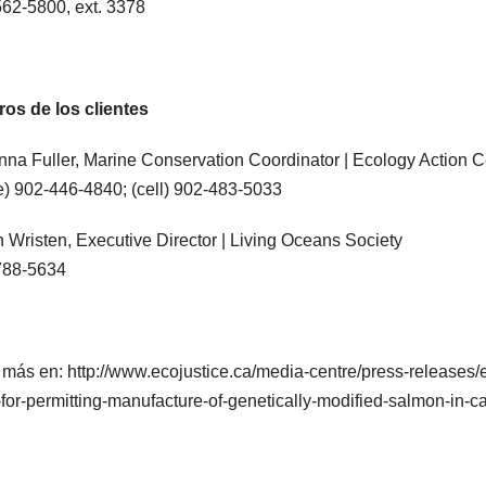
62-5800, ext. 3378
os de los clientes
na Fuller, Marine Conservation Coordinator | Ecology Action C
ce) 902-446-4840; (cell) 902-483-5033
 Wristen, Executive Director | Living Oceans Society
788-5634
 más en: http://www.ecojustice.ca/media-centre/press-releases
-for-permitting-manufacture-of-genetically-modified-salmon-in-