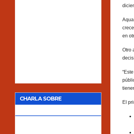
dicie
AquaB
crece
en ot
Otro 
decis
“Este
públi
tiene
CHARLA SOBRE
El pr
TRANSGÉNICOS Y SAG