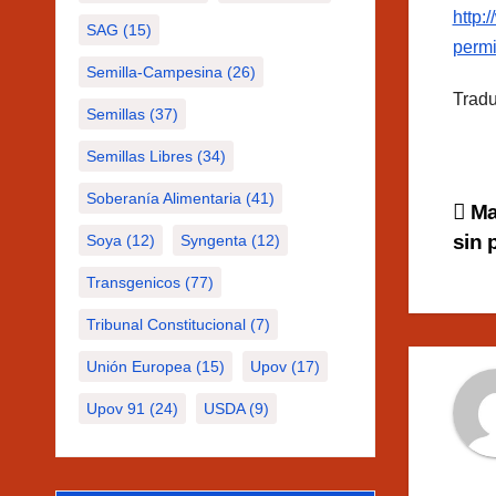
http:
SAG
(15)
permi
Semilla-Campesina
(26)
Tradu
Semillas
(37)
Semillas Libres
(34)
Soberanía Alimentaria
(41)
Na
Ma
sin 
Soya
(12)
Syngenta
(12)
de
Transgenicos
(77)
en
Tribunal Constitucional
(7)
Unión Europea
(15)
Upov
(17)
Upov 91
(24)
USDA
(9)