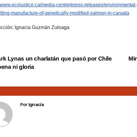
//www.ecojustice.ca/media-centre/press-releases/environmental-
tting-manufacture-of-genetically-modified-salmon-in-canada
cción: Ignacia Guzmán Zuloaga
vegación
rk Lynas un charlatán que pasó por Chile
Min
pena ni gloria
tradas
Por
Ignacia