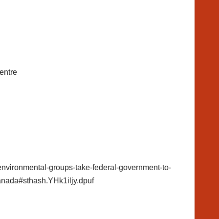
entre
/environmental-groups-take-federal-government-to-
canada#sthash.YHk1iljy.dpuf