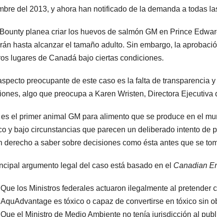
mbre del 2013, y ahora han notificado de la demanda a todas las
ounty planea criar los huevos de salmón GM en Prince Edward
rán hasta alcanzar el tamaño adulto. Sin embargo, la aprobación
ros lugares de Canadá bajo ciertas condiciones.
aspecto preocupante de este caso es la falta de transparencia 
iones, algo que preocupa a Karen Wristen, Directora Ejecutiva 
 es el primer animal GM para alimento que se produce en el mun
co y bajo circunstancias que parecen un deliberado intento de 
n derecho a saber sobre decisiones como ésta antes que se tom
incipal argumento legal del caso está basado en el
Canadian Env
Que los Ministros federales actuaron ilegalmente al pretender 
AquAdvantage es tóxico o capaz de convertirse en tóxico sin ob
Que el Ministro de Medio Ambiente no tenía jurisdicción al publ