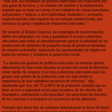
“Más aun, los resultados de pobreza nutricional son explicados por
una gama de factores, y el combate del hambre y la malnutrición
requiere que se tome en cuenta el set completo de causas inmediatas,
subyacentes y básicas, a nivel individual, doméstico y societario,
respectivamente: esto requiere de un enfoque multisectorial, que
involucra la gama completa de ministerios relevantes.”
De acuerdo al Relator Especial, las estrategias de transformación
deben ser adoptadas con vista a garantizar el acceso a alimentos
adecuados para todos al simultáneamente apoyar la habilidad de los
productores de alimentos de pequeña escala de producir alimentos
de manera sustentable, mejorando las oportunidades de empleo en
todos los sectores y fortalecer la protección social.
“La sustitución gradual de políticas enfocadas en materias primas
alimentarias de bajo costo basadas en protección social de derechos,
como medio de asegurar el acceso a alimentos adecuados para los
grupos más pobres de la población, una vez más ilustra la
importancia de una cuidadosa secuencia de reformas,” dijo,
añadiendo que hoy, del 75 al 80% de la población mundial aun no
tiene acceso a seguridad social para escudarse de los efectos del
desempleo, enfermedad o discapacidad- sin mencionar los fracasos
de las cosechas o el perjuicio en los precios de los alimentos.
Notando que ahora hay un consenso internacional en favor de hacer
prioridad de la completa realización del derecho a seguridad social,