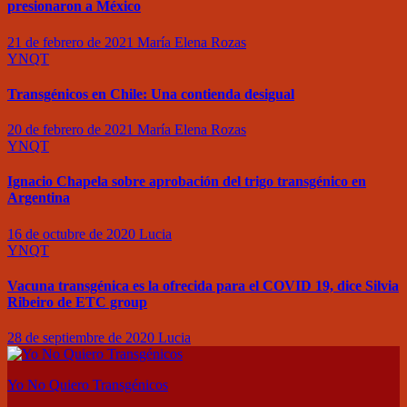
presionaron a México
21 de febrero de 2021
María Elena Rozas
YNQT
Transgénicos en Chile: Una contienda desigual
20 de febrero de 2021
María Elena Rozas
YNQT
Ignacio Chapela sobre aprobación del trigo transgénico en
Argentina
16 de octubre de 2020
Lucia
YNQT
Vacuna transgénica es la ofrecida para el COVID 19, dice Silvia
Ribeiro de ETC group
28 de septiembre de 2020
Lucia
Yo No Quiero Transgénicos