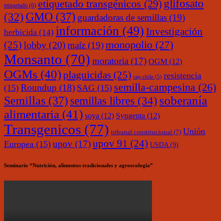
glifosato
etiquetado transgénicos
(29)
etiquetado
(6)
(32)
GMO
(37)
guardadoras de semillas
(19)
información
(49)
Investigación
herbicida
(14)
monopolio
(27)
(25)
lobby
(20)
maíz
(19)
Monsanto
(70)
moratoria
(17)
OGM
(12)
OGMs
(40)
plaguicidas
(25)
resistencia
rap-chile
(5)
semilla-campesina
(26)
Roundup
(18)
(15)
SAG
(15)
soberanía
Semillas
(37)
semillas libres
(34)
alimentaria
(41)
soya
(12)
Syngenta
(12)
Transgenicos
(77)
Unión
tribunal constitucional
(7)
upov 91
(24)
upov
(17)
Europea
(15)
USDA
(9)
Seminario “Nutrición, alimentos tradicionales y agroecología”