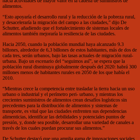
hacia actividades de mayor valor en la cadena de suministros de
alimentos.
“Esto apoyaría el desarrollo rural y la reducción de la pobreza rural,
y desaceleraría la migración del campo a las ciudades,” dijo De
Schutter, añadiendo que el fortalecimiento de sistemas locales de
alimentos también mejoraría la resiliencia de las ciudades.
Hacia 2050, cuando la población mundial haya alcanzado 9.3
billones, alrededor de 6,3 billones de estos habitantes, más de dos de
cada tres, serán urbanos, bajo las tasas actuales de migración rural-
urbana. Bajo un escenario del “seguimos así”, se espera que la
población rural disminuya globalmente después del 2020: habrá 300
millones menos de habitantes rurales en 2050 de los que había el
2010.
“Mientras crece la competencia entre trasladar la tierra hacia un uso
urbano o industrial y el perímetro peri- urbano, y mientras los
crecientes suministros de alimentos crean desafíos logísticos sin
precedentes para la distribución de alimentos y sistemas de
transporte, es vital que las ciudades enfrenten sus dependencias
alimenticias, identificar las debilidades y potenciales puntos de
presión, y, donde sea posible, desarrollar una variedad de canales a
través de los cuales puedan procurar sus alimentos.”
De Schutter destacó que una amplia gama de innovaciones sociales