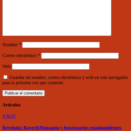
Nombre
*
Correo electrónico
*
Web
Guardar mi nombre, correo electrónico y web en este navegador
para la próxima vez que comente.
Artículos
YNQT
Revelado: Bayer&Monsanto y funcionarios estadounidenses