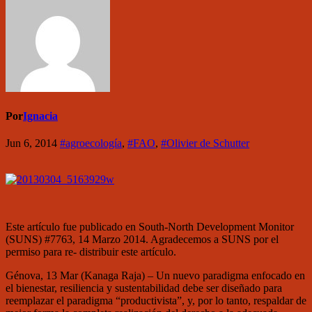
Por
Ignacia
Jun 6, 2014
#agroecología
,
#FAO
,
#Olivier de Schutter
Este artículo fue publicado en South-North Development Monitor
(SUNS) #7763, 14 Marzo 2014. Agradecemos a SUNS por el
permiso para re- distribuir este artículo.
Génova, 13 Mar (Kanaga Raja) – Un nuevo paradigma enfocado en
el bienestar, resiliencia y sustentabilidad debe ser diseñado para
reemplazar
el paradigma “productivista”, y, por lo tanto, respaldar de