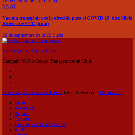
16 de octubre de 2020
Lucia
YNQT
Vacuna transgénica es la ofrecida para el COVID 19, dice Silvia
Ribeiro de ETC group
28 de septiembre de 2020
Lucia
Yo No Quiero Transgénicos
Campaña Yo No Quiero Transgénicos en Chile
Funciona gracias a WordPress
|
Tema: Newsup de
Themeansar
Home
Acerca de
Agenda
Contacto
Decálogo Antitransgénicos
Inicio