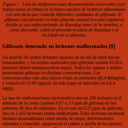
Figura 1 Lista de malformaciones documentadas observadas (con
traducciones al chino) en lechones nacidos de hembras alimentadas
con una dieta que contenía diferentes cantidades de glifosato. El
glifosato está presente en todo alimento animal
(excepto orgánico)
debido al uso indiscriminado de Roundup antes de la siembra, o
como disecante; estiércol presenta residuos de Roundup y es
reciclado en el alimento.
Glifosato detectado en lechones malformados [9]
Un total de 38 cerdos deformes daneses de un día de edad fueron
eutanasiados, y los tejidos analizados para glifosato usando ELISA
(enzyme-linked immunosorbent assay). Todos los óganos y tejidos
presentaban glifosato en distintas concentraciones. Las
concentraciones más altas fueron vistas en pulmones ((0.4-80
m
g/ml)
y corazón (0.15-80
m
g/ml); las más bajas en músculos (4.4-6.4
m
g/g).
La tasa de malformaciones incrementó a uno en 260 lechones si el
alimento de la cerda contiene 0.87-1.13 ppm de glifosato en los
primeros 40 días de embarazo. En el caso de 0.25 ppm de glifosato,
uno en 1.432 lechones estaba malformado. Estos lechones mostraon
distintas anormalidades como atrofia de orejas, deformaciones
espinales y craneales, agujeros en el cráneo y atrofia de las piernas;