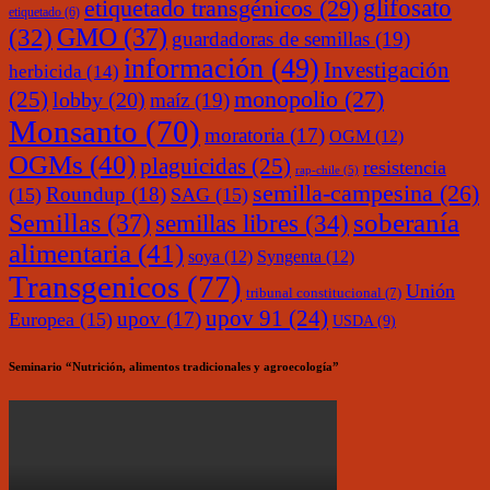
glifosato
etiquetado transgénicos
(29)
etiquetado
(6)
(32)
GMO
(37)
guardadoras de semillas
(19)
información
(49)
Investigación
herbicida
(14)
monopolio
(27)
(25)
lobby
(20)
maíz
(19)
Monsanto
(70)
moratoria
(17)
OGM
(12)
OGMs
(40)
plaguicidas
(25)
resistencia
rap-chile
(5)
semilla-campesina
(26)
Roundup
(18)
(15)
SAG
(15)
soberanía
Semillas
(37)
semillas libres
(34)
alimentaria
(41)
soya
(12)
Syngenta
(12)
Transgenicos
(77)
Unión
tribunal constitucional
(7)
upov 91
(24)
upov
(17)
Europea
(15)
USDA
(9)
Seminario “Nutrición, alimentos tradicionales y agroecología”