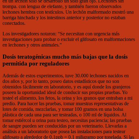
en un lechón sólo se desarrolló un solo gran ojo. Lechones sin
trompa. con lengua de elefante, y también fueron observados
lechones hembra con testículos. Un lechón malformado mostró una
barriga hinchada y los intestinos anterior y posterior no estaban
conectados.
Los investigadores notaron: “Se necesitan con urgencia más
investigaciones para probar o excluir el glifosato en malformaciones
en lechones y otros animales.”
Dosis teratogénicas mucho más bajas que la dosis
permitida por reguladores
Además de estos experimentos, tuve 30.000 lechones nacidos en
dos años y, por lo tanto, poseo datos estadísticos que no son
obtenidos fácilmente en laboratorio, y es aquí donde los granjeros
poseen la oportunidad ideal de conducir sus propias pruebas. Yo
testeé el alimento, los fetos, la orina y los granos que entraban a mi
predio. Para hacer las pruebas, tomar muestras representativas de
lotes de comida, mezclarlas, y tomar 100 gramos en una bolsa
plástica de cada una para ser testeadas, o 100 ml de líquidos. Al
tomar estiércol u orina para testeo, necesitas paciencia; las pruebas
de sangre pueden ser conducidas por un veterinario. Llevarlas a
análisis a un laboratorio que posea las instalaciones para testear
glifosato a alrededor de 0.1ppb = 0.1 miligramo por tonelada. Si las