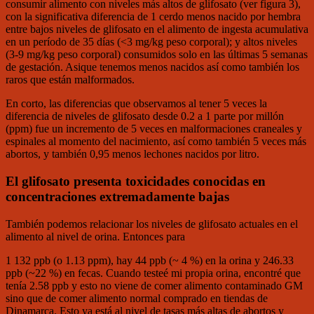
consumir alimento con niveles más altos de glifosato (ver figura 3),
con la significativa diferencia de 1 cerdo menos nacido por hembra
entre bajos niveles de glifosato en el alimento de ingesta acumulativa
en un período de 35 días (<3 mg/kg peso corporal); y altos niveles
(3-9 mg/kg peso corporal) consumidos solo en las últimas 5 semanas
de gestación. Asique tenemos menos nacidos así como también los
raros que están malformados.
En corto, las diferencias que observamos al tener 5 veces la
diferencia de niveles de glifosato desde 0.2 a 1 parte por millón
(ppm) fue un incremento de 5 veces en malformaciones craneales y
espinales al momento del nacimiento, así como también 5 veces más
abortos, y también 0,95 menos lechones nacidos por litro.
El glifosato presenta toxicidades conocidas en
concentraciones extremadamente bajas
También podemos relacionar los niveles de glifosato actuales en el
alimento al nivel de orina. Entonces para
1 132 ppb (o 1.13 ppm), hay 44 ppb (~ 4 %) en la orina y 246.33
ppb (~22 %) en fecas. Cuando testeé mi propia orina, encontré que
tenía 2.58 ppb y esto no viene de comer alimento contaminado GM
sino que de comer alimento normal comprado en tiendas de
Dinamarca. Esto ya está al nivel de tasas más altas de abortos y