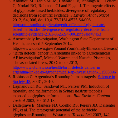
Antoniou M. Habib MEM, Howard CV, Jennings RC, Leifert
C, Nodari RO, Robinson CJ and Fagan J. Teratogenic effects
of glyphosate-based herbicides: divergence of regulatory
decisions from scientific evidence.
J Environ Anal Toxicol
2012, S4, 006, doi:10,4172/2161-0525.S4-006.
http://omicsonline.org/teratogenic-effects-of-glyphosate-
based-herbicides-divergence-of-regulatory-decisions-from-
scientific-evidence-2161-0525.S4-006.php?aid=7453
Anencephaly Investigation, Washington State Department of
Health, accessed 5 September 2014,
http://www.doh.wa.gov/YouandYourFamily/IllnessandDisease/B
“Birth defects, cancer in Argentina linked to agrochemicals:
AP investigation”, Michael Warren and Natacha Pisarenko,
The associated Press, 20 October 2013,
http://www.ctvnews.ca/health/birth-defects-cancer-in-
argentina-linked-to-agrochemicals-ap-investigation-1.1505096
Robinson C. Argentina’s Roundup human tragedy.
Science in
Society 48
, 30-31, 2010.
Lajmanovich RC, Sandoval MT, Peltzer PM. Induction of
mortality and malformation in
Scinax nasicus
tadpoles
exposed to glyphosate formulations.
Bull Environ Contam
Toxicol
2003, 70, 612-18.
Dallegrave E, Mantese FD, Coelho RS, Pereira JD, Dalsenter
PR, et al. The teratogenic potential of the herbicide
glyphosate-Roundup in Wistar rats.
Toxicol Lett
2003, 142,