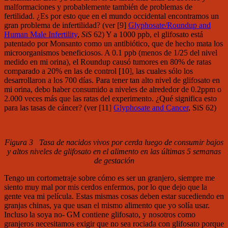
malformaciones y probablemente también de problemas de
fertilidad. ¿Es por esto que en el mundo occidental encontramos un
gran problema de infertilidad? (ver [9]
Glyphosate/Roundup and
Human Male Infertility
,
SiS
62) Y a 1000 ppb, el glifosato está
patentado por Monsanto como un antibiótico, que de hecho mata los
microorganismos beneficiosos. A 0.1 ppb (menos de 1/25 del nivel
medido en mi orina), el Roundup causó tumores en 80% de ratas
comparado a 20% en las de control [10], las cuales sólo los
desarrollaron a los 700 días. Para tener tan alto nivel de glifosato en
mi orina, debo haber consumido a niveles de alrededor de 0.2ppm o
2.000 veces más que las ratas del experimento. ¿Qué significa esto
para las tasas de cáncer? (ver [11]
Glyphosate and Cancer
, SiS 62)
Figura 3 Tasa de nacidos vivos por cerda luego de consumir bajos
y altos niveles de glifosato en el alimento en las últimas 5 semanas
de gestación
Tengo un cortometraje sobre cómo es ser un granjero, siempre me
siento muy mal por mis cerdos enfermos, por lo que dejo que la
gente vea mi película. Estas mismas cosas deben estar sucediendo en
granjas chinas, ya que usan el mismo alimento que yo solía usar.
Incluso la soya no- GM contiene glifosato, y nosotros como
granjeros necesitamos exigir que no sea rociada con glifosato porque