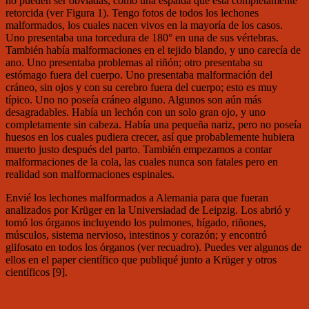
no pueden ser obviadas, como una espalda que está completamente
retorcida (ver Figura 1). Tengo fotos de todos los lechones
malformados, los cuales nacen vivos en la mayoría de los casos.
Uno presentaba una torcedura de 180° en una de sus vértebras.
También había malformaciones en el tejido blando, y uno carecía de
ano. Uno presentaba problemas al riñón; otro presentaba su
estómago fuera del cuerpo. Uno presentaba malformación del
cráneo, sin ojos y con su cerebro fuera del cuerpo; esto es muy
típico. Uno no poseía cráneo alguno. Algunos son aún más
desagradables. Había un lechón con un solo gran ojo, y uno
completamente sin cabeza. Había una pequeña nariz, pero no poseía
huesos en los cuales pudiera crecer, así que probablemente hubiera
muerto justo después del parto. También empezamos a contar
malformaciones de la cola, las cuales nunca son fatales pero en
realidad son malformaciones espinales.
Envié los lechones malformados a Alemania para que fueran
analizados por Krüger en la Universiadad de Leipzig. Los abrió y
tomó los órganos incluyendo los pulmones, hígado, riñones,
músculos, sistema nervioso, intestinos y corazón; y encontró
glifosato en todos los órganos (ver recuadro). Puedes ver algunos de
ellos en el paper científico que publiqué junto a Krüger y otros
científicos [9].