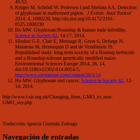
45-52.
Krüger M, Schrödl W, Pedersen I and Shehata AA. Detection
of glyphosate in malformed piglets.
J Eviron Anal Toxicol
2014, 4, 1000230, http://dx.doi.org/10.4172/2161-
0525.1000230
Ho MW. Glyphosate/Roundup & human male infertility.
Science in Society 62
, 14-17, 2014.
Sôralini G-E. Clair E, Mesnage R, Gress S, Defarge N,
Malatesta M, Hennequin D and de Vendômois JS.
Republished study: long-term toxicity of a Rounup herbicide
and a Roundup-tolerant genetically modified maize.
Environmental Sciences Europe 2014, 26, 14,
doi:10.1186/s12302-014-0014-5,
http://www.enveurope.com/content/26/1/14
Ho MW. Glyphosate and cancer.
Science in Society 62
, 12-
14, 2014.
http://www.i-sis.org.uk/Changing_from_GMO_to_non-
GMO_soy.php
Traducción: Ignacia Guzmán Zuloaga
Navegación de entradas