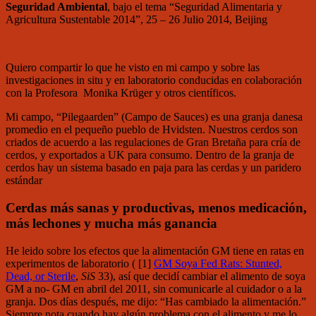
Seguridad Ambiental
, bajo el tema “Seguridad Alimentaria y
Agricultura Sustentable 2014”, 25 – 26 Julio 2014, Beijing
Quiero compartir lo que he visto en mi campo y sobre las
investigaciones in situ y en laboratorio conducidas en colaboración
con la Profesora Monika Krüger y otros científicos.
Mi campo, “Pilegaarden” (Campo de Sauces) es una granja danesa
promedio en el pequeño pueblo de Hvidsten. Nuestros cerdos son
criados de acuerdo a las regulaciones de Gran Bretaña para cría de
cerdos, y exportados a UK para consumo. Dentro de la granja de
cerdos hay un sistema basado en paja para las cerdas y un paridero
estándar
Cerdas más sanas y productivas, menos medicación,
más lechones y mucha más ganancia
He leido sobre los efectos que la alimentación GM tiene en ratas en
experimentos de laboratorio ( [1]
GM Soya Fed Rats: Stunted,
Dead, or Sterile
,
SiS
33), así que decidí cambiar el alimento de soya
GM a no- GM en abril del 2011, sin comunicarle al cuidador o a la
granja. Dos días después, me dijo: “Has cambiado la alimentación.”
Siempre nota cuando hay algún problema con el alimento y me lo