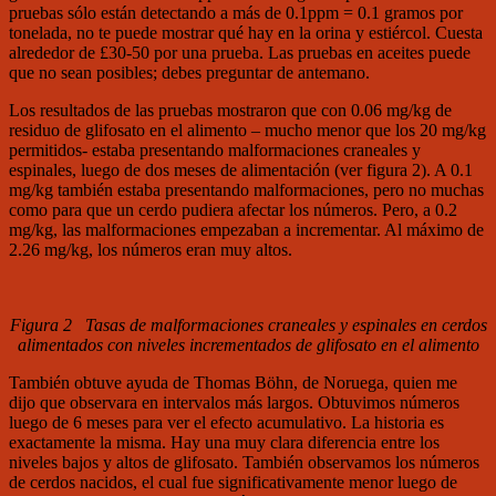
pruebas sólo están detectando a más de 0.1ppm = 0.1 gramos por
tonelada, no te puede mostrar qué hay en la orina y estiércol. Cuesta
alrededor de £30-50 por una prueba. Las pruebas en aceites puede
que no sean posibles; debes preguntar de antemano.
Los resultados de las pruebas mostraron que con 0.06 mg/kg de
residuo de glifosato en el alimento – mucho menor que los 20 mg/kg
permitidos- estaba presentando malformaciones craneales y
espinales, luego de dos meses de alimentación (ver figura 2). A 0.1
mg/kg también estaba presentando malformaciones, pero no muchas
como para que un cerdo pudiera afectar los números. Pero, a 0.2
mg/kg, las malformaciones empezaban a incrementar. Al máximo de
2.26 mg/kg, los números eran muy altos.
Figura 2 Tasas de malformaciones craneales y espinales en cerdos
alimentados con niveles incrementados de glifosato en el alimento
También obtuve ayuda de Thomas Böhn, de Noruega, quien me
dijo que observara en intervalos más largos. Obtuvimos números
luego de 6 meses para ver el efecto acumulativo. La historia es
exactamente la misma. Hay una muy clara diferencia entre los
niveles bajos y altos de glifosato. También observamos los números
de cerdos nacidos, el cual fue significativamente menor luego de