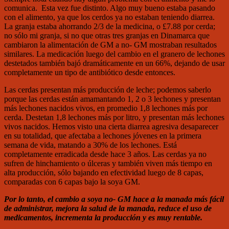
comunica. Esta vez fue distinto. Algo muy bueno estaba pasando
con el alimento, ya que los cerdos ya no estaban teniendo diarrea.
La granja estaba ahorrando 2/3 de la medicina, o £7.88 por cerda;
no sólo mi granja, si no que otras tres granjas en Dinamarca que
cambiaron la alimentación de GM a no- GM mostraban resultados
similares. La medicación luego del cambio en el granero de lechones
destetados también bajó dramáticamente en un 66%, dejando de usar
completamente un tipo de antibiótico desde entonces.
Las cerdas presentan más producción de leche; podemos saberlo
porque las cerdas están amamantando 1, 2 o 3 lechones y presentan
más lechones nacidos vivos, en promedio 1,8 lechones más por
cerda. Destetan 1,8 lechones más por litro, y presentan más lechones
vivos nacidos. Hemos visto una cierta diarrea agresiva desaparecer
en su totalidad, que afectaba a lechones jóvenes en la primera
semana de vida, matando a 30% de los lechones. Está
completamente erradicada desde hace 3 años. Las cerdas ya no
sufren de hinchamiento o úlceras y también viven más tiempo en
alta producción, sólo bajando en efectividad luego de 8 capas,
comparadas con 6 capas bajo la soya GM.
Por lo tanto, el cambio a soya no- GM hace a la manada más fácil
de administrar, mejora la salud de la manada, reduce el uso de
medicamentos, incrementa la producción y es muy rentable.