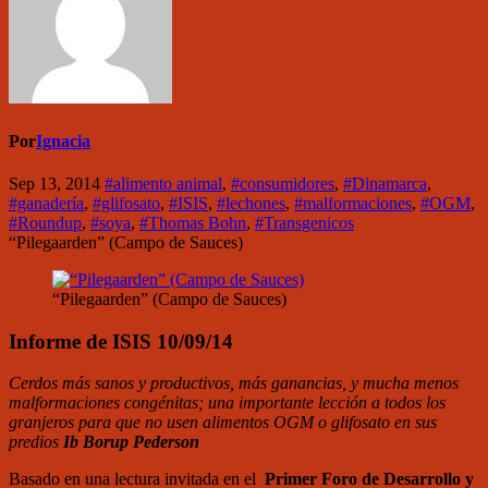
Por
Ignacia
Sep 13, 2014
#alimento animal
,
#consumidores
,
#Dinamarca
,
#ganadería
,
#glifosato
,
#ISIS
,
#lechones
,
#malformaciones
,
#OGM
,
#Roundup
,
#soya
,
#Thomas Bohn
,
#Transgenicos
“Pilegaarden” (Campo de Sauces)
“Pilegaarden” (Campo de Sauces)
Informe de ISIS 10/09/14
Cerdos más sanos y productivos, más ganancias, y mucha menos
malformaciones congénitas; una importante lección a todos los
granjeros para que no usen alimentos OGM o glifosato en sus
predios
Ib Borup Pederson
Basado en una lectura invitada en el
Primer Foro de Desarrollo y