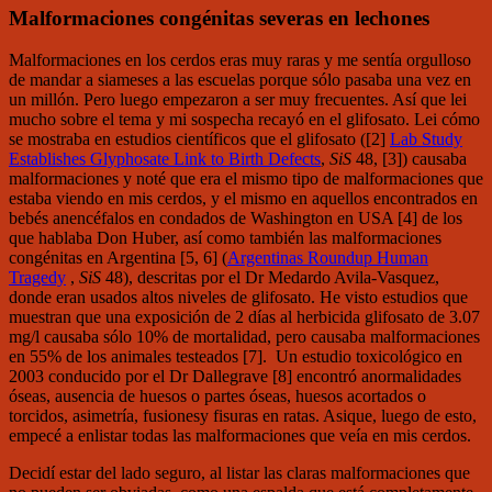
Malformaciones congénitas severas en lechones
Malformaciones en los cerdos eras muy raras y me sentía orgulloso
de mandar a siameses a las escuelas porque sólo pasaba una vez en
un millón. Pero luego empezaron a ser muy frecuentes. Así que lei
mucho sobre el tema y mi sospecha recayó en el glifosato. Lei cómo
se mostraba en estudios científicos que el glifosato ([2]
Lab Study
Establishes Glyphosate Link to Birth Defects
,
SiS
48, [3]) causaba
malformaciones y noté que era el mismo tipo de malformaciones que
estaba viendo en mis cerdos, y el mismo en aquellos encontrados en
bebés anencéfalos en condados de Washington en USA [4] de los
que hablaba Don Huber, así como también las malformaciones
congénitas en Argentina [5, 6] (
Argentinas Roundup Human
Tragedy
,
SiS
48), descritas por el Dr Medardo Avila-Vasquez,
donde eran usados altos niveles de glifosato. He visto estudios que
muestran que una exposición de 2 días al herbicida glifosato de 3.07
mg/l causaba sólo 10% de mortalidad, pero causaba malformaciones
en 55% de los animales testeados [7]. Un estudio toxicológico en
2003 conducido por el Dr Dallegrave [8] encontró anormalidades
óseas, ausencia de huesos o partes óseas, huesos acortados o
torcidos, asimetría, fusionesy fisuras en ratas. Asique, luego de esto,
empecé a enlistar todas las malformaciones que veía en mis cerdos.
Decidí estar del lado seguro, al listar las claras malformaciones que