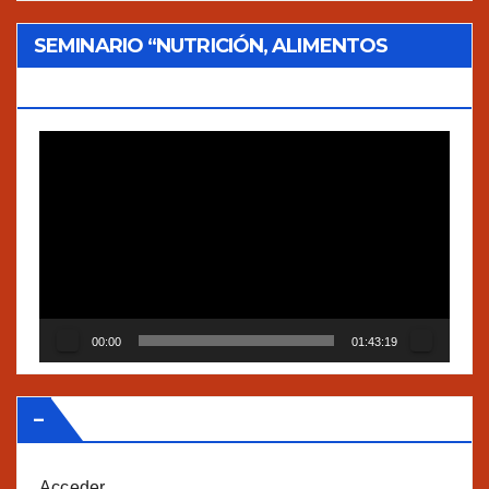
SEMINARIO “NUTRICIÓN, ALIMENTOS
TRADICIONALES Y AGROECOLOGÍA”
Reproductor
de
vídeo
00:00
01:43:19
–
Acceder