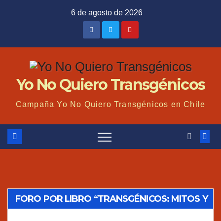
Saltar
6 de agosto de 2026
al
contenido
Yo No Quiero Transgénicos
Campaña Yo No Quiero Transgénicos en Chile
FORO POR LIBRO “TRANSGÉNICOS: MITOS Y
VERDADES”