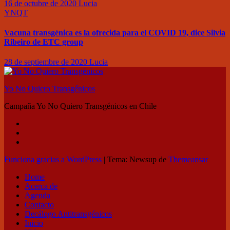
16 de octubre de 2020
Lucia
YNQT
Vacuna transgénica es la ofrecida para el COVID 19, dice Silvia
Ribeiro de ETC group
28 de septiembre de 2020
Lucia
Yo No Quiero Transgénicos
Campaña Yo No Quiero Transgénicos en Chile
Funciona gracias a WordPress
|
Tema: Newsup de
Themeansar
Home
Acerca de
Agenda
Contacto
Decálogo Antitransgénicos
Inicio