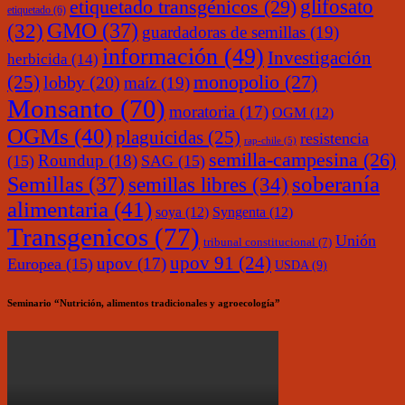
glifosato
etiquetado transgénicos
(29)
etiquetado
(6)
(32)
GMO
(37)
guardadoras de semillas
(19)
información
(49)
Investigación
herbicida
(14)
monopolio
(27)
(25)
lobby
(20)
maíz
(19)
Monsanto
(70)
moratoria
(17)
OGM
(12)
OGMs
(40)
plaguicidas
(25)
resistencia
rap-chile
(5)
semilla-campesina
(26)
Roundup
(18)
(15)
SAG
(15)
soberanía
Semillas
(37)
semillas libres
(34)
alimentaria
(41)
soya
(12)
Syngenta
(12)
Transgenicos
(77)
Unión
tribunal constitucional
(7)
upov 91
(24)
upov
(17)
Europea
(15)
USDA
(9)
Seminario “Nutrición, alimentos tradicionales y agroecología”