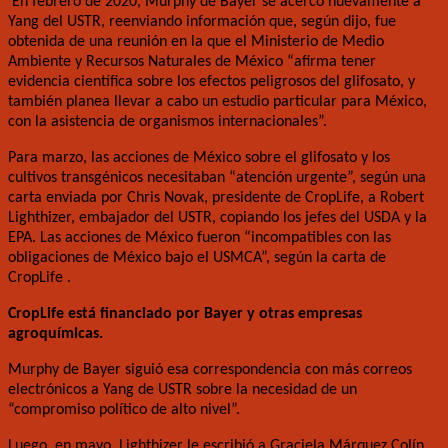
En febrero de 2020, Murphy de Bayer se acercó nuevamente a
Yang del USTR, reenviando información que, según dijo, fue
obtenida de una reunión en la que el Ministerio de Medio
Ambiente y Recursos Naturales de México “afirma tener
evidencia científica sobre los efectos peligrosos del glifosato, y
también planea llevar a cabo un estudio particular para México,
con la asistencia de organismos internacionales”.
Para marzo, las acciones de México sobre el glifosato y los
cultivos transgénicos necesitaban “atención urgente”, según una
carta enviada por Chris Novak, presidente de CropLife, a Robert
Lighthizer, embajador del USTR, copiando los jefes del USDA y la
EPA. Las acciones de México fueron “incompatibles con las
obligaciones de México bajo el USMCA”, según la carta de
CropLife .
CropLife está financiado por Bayer y otras empresas
agroquímicas.
Murphy de Bayer siguió esa correspondencia con más correos
electrónicos a Yang de USTR sobre la necesidad de un
“compromiso político de alto nivel”.
Luego, en mayo, Lighthizer le escribió a Graciela Márquez Colín,