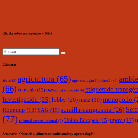
Charla sobre transgénicos y SAG
Etiquetas
agricultura
(65)
ambie
agroecología
(7)
abejas
(5)
algodón
(5)
(66)
etiquetado transgé
convenio
(12)
DuPont
(6)
etiquetado
(6)
monopolio
(
Investigación
(25)
lobby
(20)
maíz
(19)
Sem
semilla-campesina
(26)
Roundup
(18)
SAG
(15)
(77)
upov
(17)
Unión Europea
(15)
tribunal constitucional
(7)
Seminario “Nutrición, alimentos tradicionales y agroecología”