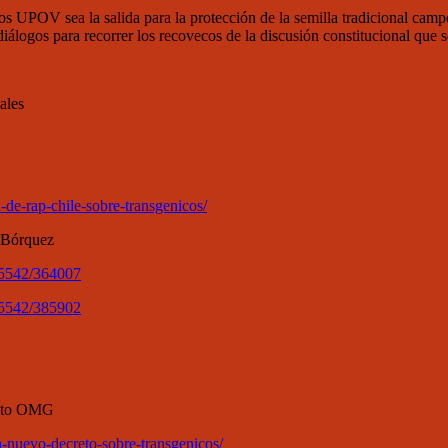
s UPOV sea la salida para la protección de la semilla tradicional camp
r diálogos para recorrer los recovecos de la discusión constitucional que
ales
de-rap-chile-sobre-transgenicos/
 Bórquez
05542/364007
05542/385902
reto OMG
-nuevo-decreto-sobre-transgenicos/