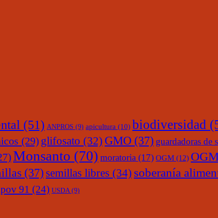
ntal
(51)
biodiversidad
(
ANPROS
(9)
apicultura
(10)
glifosato
(32)
GMO
(37)
nicos
(29)
guardadoras de s
Monsanto
(70)
OGM
27)
moratoria
(17)
OGM
(12)
soberanía alimen
illas
(37)
semillas libres
(34)
upov 91
(24)
USDA
(9)