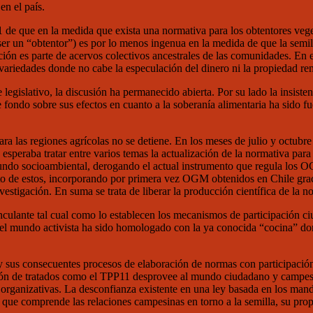
en el país.
1 de que en la medida que exista una normativa para los obtentores vege
ser un “obtentor”) es por lo menos ingenua en la medida de que la semill
ón es parte de acervos colectivos ancestrales de las comunidades. En el
variedades donde no cabe la especulación del dinero ni la propiedad rent
legislativo, la discusión ha permanecido abierta. Por su lado la insisten
 fondo sobre sus efectos en cuanto a la soberanía alimentaria ha sido f
ra las regiones agrícolas no se detiene. En los meses de julio y octubr
speraba tratar entre varios temas la actualización de la normativa para l
undo socioambiental, derogando el actual instrumento que regula los 
 de estos, incorporando por primera vez OGM obtenidos en Chile graci
nvestigación. En suma se trata de liberar la producción científica de la n
culante tal cual como lo establecen los mecanismos de participación ci
el mundo activista ha sido homologado con la ya conocida “cocina” do
y sus consecuentes procesos de elaboración de normas con participación s
cación de tratados como el TPP11 desprovee al mundo ciudadano y campesi
ones organizativas. La desconfianza existente en una ley basada en los ma
al que comprende las relaciones campesinas en torno a la semilla, su pro