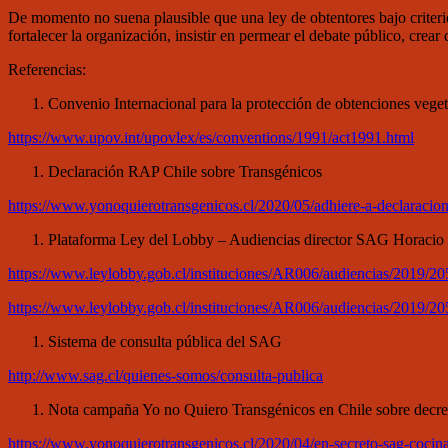
De momento no suena plausible que una ley de obtentores bajo criterio
fortalecer la organización, insistir en permear el debate público, crea
Referencias:
Convenio Internacional para la protección de obtenciones veget
https://www.upov.int/upovlex/es/conventions/1991/act1991.html
Declaración RAP Chile sobre Transgénicos
https://www.yonoquierotransgenicos.cl/2020/05/adhiere-a-declaracion-
Plataforma Ley del Lobby – Audiencias director SAG Horacio
https://www.leylobby.gob.cl/instituciones/AR006/audiencias/2019/2
https://www.leylobby.gob.cl/instituciones/AR006/audiencias/2019/2
Sistema de consulta pública del SAG
http://www.sag.cl/quienes-somos/consulta-publica
Nota campaña Yo no Quiero Transgénicos en Chile sobre dec
https://www.yonoquierotransgenicos.cl/2020/04/en-secreto-sag-cocina