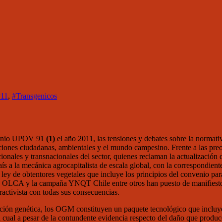
11
,
#Transgenicos
nvenio UPOV 91
(1)
el año 2011, las tensiones y debates sobre la normat
aciones ciudadanas, ambientales y el mundo campesino. Frente a las preoc
cionales y transnacionales del sector, quienes reclaman la actualización
país a la mecánica agrocapitalista de escala global, con la correspondien
y de obtentores vegetales que incluye los principios del convenio para 
L, OLCA y la campaña YNQT Chile entre otros han puesto de manifies
activista con todas sus consecuencias.
ión genética, los OGM constituyen un paquete tecnológico que incluye e
l cual a pesar de la contundente evidencia respecto del daño que produce