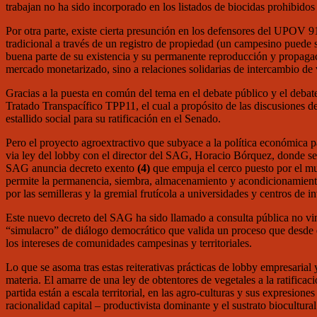
trabajan no ha sido incorporado en los listados de biocidas prohibidos 
Por otra parte, existe cierta presunción en los defensores del UPOV 9
tradicional a través de un registro de propiedad (un campesino puede 
buena parte de su existencia y su permanente reproducción y propagaci
mercado monetarizado, sino a relaciones solidarias de intercambio de 
Gracias a la puesta en común del tema en el debate público y el debate 
Tratado Transpacífico TPP11, el cual a propósito de las discusiones de
estallido social para su ratificación en el Senado.
Pero el proyecto agroextractivo que subyace a la política económica pa
via ley del lobby con el director del SAG, Horacio Bórquez, donde se e
SAG anuncia decreto exento
(4)
que empuja el cerco puesto por el m
permite la permanencia, siembra, almacenamiento y acondicionamiento
por las semilleras y la gremial frutícola a universidades y centros de i
Este nuevo decreto del SAG ha sido llamado a consulta pública no vin
“simulacro” de diálogo democrático que valida un proceso que desde 
los intereses de comunidades campesinas y territoriales.
Lo que se asoma tras estas reiterativas prácticas de lobby empresarial 
materia. El amarre de una ley de obtentores de vegetales a la ratifi
partida están a escala territorial, en las agro-culturas y sus expresi
racionalidad capital – productivista dominante y el sustrato biocultur