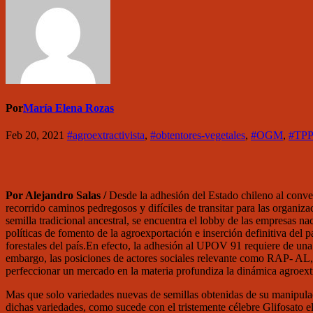
Por
María Elena Rozas
Feb 20, 2021
#agroextractivista
,
#obtentores-vegetales
,
#OGM
,
#TPP
Por Alejandro Salas /
Desde la adhesión del Estado chileno al co
recorrido caminos pedregosos y difíciles de transitar para las organiz
semilla tradicional ancestral, se encuentra el lobby de las empresas na
políticas de fomento de la agroexportación e inserción definitiva del 
forestales del país.
En efecto, la adhesión al UPOV 91 requiere de una le
embargo, las posiciones de actores sociales relevante como RAP- A
perfeccionar un mercado en la materia profundiza la dinámica agroextr
Mas que solo variedades nuevas de semillas obtenidas de su manipulac
dichas variedades, como sucede con el tristemente célebre Glifosato e