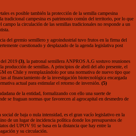
tales es posible también la protección de la semilla campesina
a tradicional campesina es patrimonio común del territorio, por lo que
 campo la circulación de las semillas tradicionales no responde a un
ista.
cia del gremio semillero y agroindustrial tuvo frutos en la firma del
uertemente cuestionado y desplazado de la agenda legislativa post
e del 2019
(3)
, la patronal semillera ANPROS A.G sostuvo reuniones
a producción de semillas. A principios de abril del año presente, el
OGM en Chile y reemplazándolo por una normativa de nuevo tipo que
as al financiamiento de la investigación biotecnológica encargada
ormativa actual para estimular el retorno de inversión.
(5)
udadana de la entidad, formalizando con ello una suerte de
nde se fraguan normas que favorecen al agrocapital en desmedro de
ocial de baja o nula intensidad, es el gran vacío legislativo en la
no de un lugar de incidencia política donde los presupuestos de
ndatos del UPOV 91 se basa en la distancia que hay entre la
pagación y su circulación.