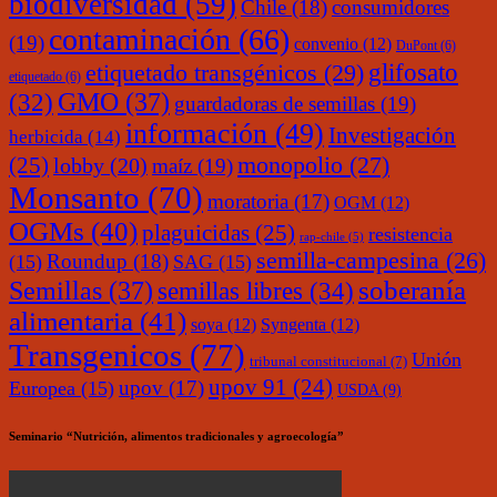
biodiversidad
(59)
Chile
(18)
consumidores
contaminación
(66)
(19)
convenio
(12)
DuPont
(6)
glifosato
etiquetado transgénicos
(29)
etiquetado
(6)
(32)
GMO
(37)
guardadoras de semillas
(19)
información
(49)
Investigación
herbicida
(14)
monopolio
(27)
(25)
lobby
(20)
maíz
(19)
Monsanto
(70)
moratoria
(17)
OGM
(12)
OGMs
(40)
plaguicidas
(25)
resistencia
rap-chile
(5)
semilla-campesina
(26)
Roundup
(18)
(15)
SAG
(15)
soberanía
Semillas
(37)
semillas libres
(34)
alimentaria
(41)
soya
(12)
Syngenta
(12)
Transgenicos
(77)
Unión
tribunal constitucional
(7)
upov 91
(24)
upov
(17)
Europea
(15)
USDA
(9)
Seminario “Nutrición, alimentos tradicionales y agroecología”