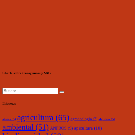
Charla sobre transgénicos y SAG
Etiquetas
agricultura
(65)
agroecología
(7)
abejas
(5)
algodón
(5)
ambiental
(51)
ANPROS
(9)
apicultura
(10)