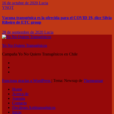
16 de octubre de 2020
Lucia
YNQT
Vacuna transgénica es la ofrecida para el COVID 19, dice Silvia
Ribeiro de ETC group
28 de septiembre de 2020
Lucia
Yo No Quiero Transgénicos
Campaña Yo No Quiero Transgénicos en Chile
Funciona gracias a WordPress
|
Tema: Newsup de
Themeansar
Home
Acerca de
Agenda
Contacto
Decálogo Antitransgénicos
Inicio