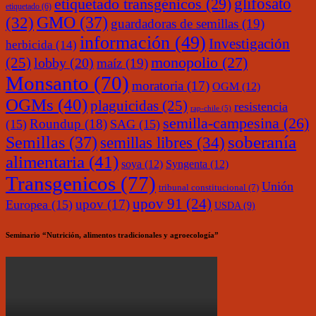
glifosato
etiquetado transgénicos
(29)
etiquetado
(6)
(32)
GMO
(37)
guardadoras de semillas
(19)
información
(49)
Investigación
herbicida
(14)
monopolio
(27)
(25)
lobby
(20)
maíz
(19)
Monsanto
(70)
moratoria
(17)
OGM
(12)
OGMs
(40)
plaguicidas
(25)
resistencia
rap-chile
(5)
semilla-campesina
(26)
Roundup
(18)
(15)
SAG
(15)
soberanía
Semillas
(37)
semillas libres
(34)
alimentaria
(41)
soya
(12)
Syngenta
(12)
Transgenicos
(77)
Unión
tribunal constitucional
(7)
upov 91
(24)
upov
(17)
Europea
(15)
USDA
(9)
Seminario “Nutrición, alimentos tradicionales y agroecología”