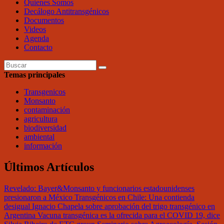
Quienes Somos
Decálogo Antitransgénicos
Documentos
Videos
Agenda
Contacto
Temas principales
Transgenicos
Monsanto
contaminación
agricultura
biodiversidad
ambiental
información
Últimos Artículos
Revelado: Bayer&Monsanto y funcionarios estadounidenses
presionaron a México
Transgénicos en Chile: Una contienda
desigual
Ignacio Chapela sobre aprobación del trigo transgénico en
Argentina
Vacuna transgénica es la ofrecida para el COVID 19, dice