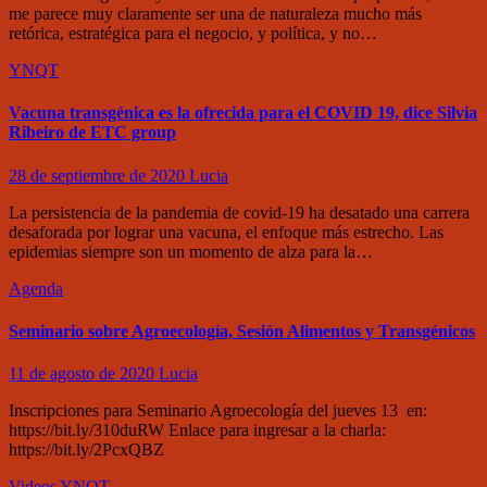
me parece muy claramente ser una de naturaleza mucho más
retórica, estratégica para el negocio, y política, y no…
YNQT
Vacuna transgénica es la ofrecida para el COVID 19, dice Silvia
Ribeiro de ETC group
28 de septiembre de 2020
Lucia
La persistencia de la pandemia de covid-19 ha desatado una carrera
desaforada por lograr una vacuna, el enfoque más estrecho. Las
epidemias siempre son un momento de alza para la…
Agenda
Seminario sobre Agroecología, Sesión Alimentos y Transgénicos
11 de agosto de 2020
Lucia
Inscripciones para Seminario Agroecología del jueves 13 en:
https://bit.ly/310duRW Enlace para ingresar a la charla:
https://bit.ly/2PcxQBZ
Videos
YNQT