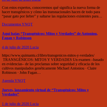
Con estos expertos, conoceremos qué significa la nueva forma de
hacer transgénicos y cómo las transnacionales hacen de todo para
“pasar gato por liebre” y saltarse las regulaciones existentes para…
Documentos
YNQT
Aquí bajas “Transgénicos: Mitos y Verdades” de Antoniou,
Fagan y Robinson
4 de julio de 2020
Lucia
https://www.quimantu.cl/libro/transgenicos-mitos-y-verdades/
TRANSGÉNICOS: MITOS Y VERDADES Un examen –basado
en evidencias– de las proclamas sobre seguridad y eficacia de los
cultivos manipulados genéticamente Michael Antoniou · Claire
Robinson · John Fagan…
Agenda
YNQT
Jueves, lanzamiento virtual de “Transgénicos: Mitos y
Verdades”
1 de julio de 2020
Lucia