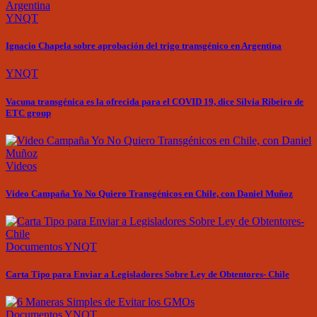
YNQT
Ignacio Chapela sobre aprobación del trigo transgénico en Argentina
YNQT
Vacuna transgénica es la ofrecida para el COVID 19, dice Silvia Ribeiro de
ETC group
Videos
Video Campaña Yo No Quiero Transgénicos en Chile, con Daniel Muñoz
Documentos
YNQT
Carta Tipo para Enviar a Legisladores Sobre Ley de Obtentores- Chile
Documentos
YNQT