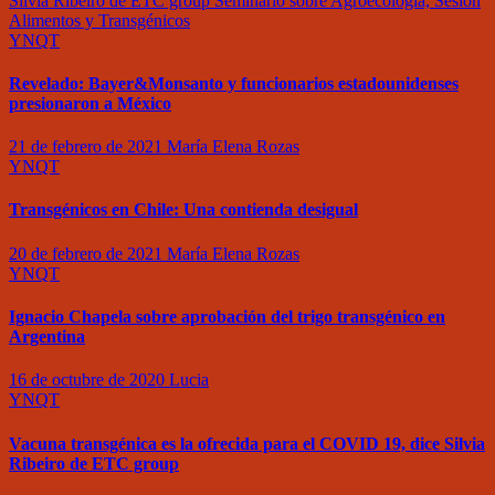
Silvia Ribeiro de ETC group
Seminario sobre Agroecología, Sesión
Alimentos y Transgénicos
YNQT
Revelado: Bayer&Monsanto y funcionarios estadounidenses
presionaron a México
21 de febrero de 2021
María Elena Rozas
YNQT
Transgénicos en Chile: Una contienda desigual
20 de febrero de 2021
María Elena Rozas
YNQT
Ignacio Chapela sobre aprobación del trigo transgénico en
Argentina
16 de octubre de 2020
Lucia
YNQT
Vacuna transgénica es la ofrecida para el COVID 19, dice Silvia
Ribeiro de ETC group