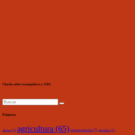
Charla sobre transgénicos y SAG
Etiquetas
agricultura
(65)
agroecología
(7)
abejas
(5)
algodón
(5)