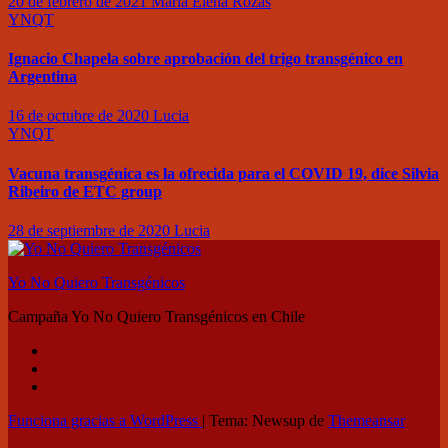
20 de febrero de 2021
María Elena Rozas
YNQT
Ignacio Chapela sobre aprobación del trigo transgénico en
Argentina
16 de octubre de 2020
Lucia
YNQT
Vacuna transgénica es la ofrecida para el COVID 19, dice Silvia
Ribeiro de ETC group
28 de septiembre de 2020
Lucia
Yo No Quiero Transgénicos
Campaña Yo No Quiero Transgénicos en Chile
Funciona gracias a WordPress
|
Tema: Newsup de
Themeansar