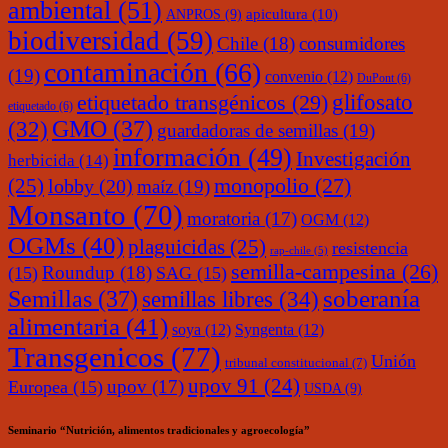
ambiental
(51)
ANPROS
(9)
apicultura
(10)
biodiversidad
(59)
Chile
(18)
consumidores
contaminación
(66)
(19)
convenio
(12)
DuPont
(6)
glifosato
etiquetado transgénicos
(29)
etiquetado
(6)
(32)
GMO
(37)
guardadoras de semillas
(19)
información
(49)
Investigación
herbicida
(14)
monopolio
(27)
(25)
lobby
(20)
maíz
(19)
Monsanto
(70)
moratoria
(17)
OGM
(12)
OGMs
(40)
plaguicidas
(25)
resistencia
rap-chile
(5)
semilla-campesina
(26)
Roundup
(18)
(15)
SAG
(15)
soberanía
Semillas
(37)
semillas libres
(34)
alimentaria
(41)
soya
(12)
Syngenta
(12)
Transgenicos
(77)
Unión
tribunal constitucional
(7)
upov 91
(24)
upov
(17)
Europea
(15)
USDA
(9)
Seminario “Nutrición, alimentos tradicionales y agroecología”