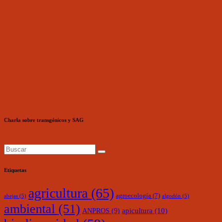
Charla sobre transgénicos y SAG
Etiquetas
agricultura
(65)
agroecología
(7)
abejas
(5)
algodón
(5)
ambiental
(51)
ANPROS
(9)
apicultura
(10)