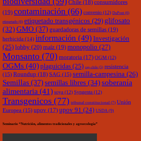
biodiversidad
(59)
Chile
(18)
consumidores
contaminación
(66)
(19)
convenio
(12)
DuPont
(6)
glifosato
etiquetado transgénicos
(29)
etiquetado
(6)
(32)
GMO
(37)
guardadoras de semillas
(19)
información
(49)
Investigación
herbicida
(14)
monopolio
(27)
(25)
lobby
(20)
maíz
(19)
Monsanto
(70)
moratoria
(17)
OGM
(12)
OGMs
(40)
plaguicidas
(25)
resistencia
rap-chile
(5)
semilla-campesina
(26)
Roundup
(18)
(15)
SAG
(15)
soberanía
Semillas
(37)
semillas libres
(34)
alimentaria
(41)
soya
(12)
Syngenta
(12)
Transgenicos
(77)
Unión
tribunal constitucional
(7)
upov 91
(24)
upov
(17)
Europea
(15)
USDA
(9)
Seminario “Nutrición, alimentos tradicionales y agroecología”