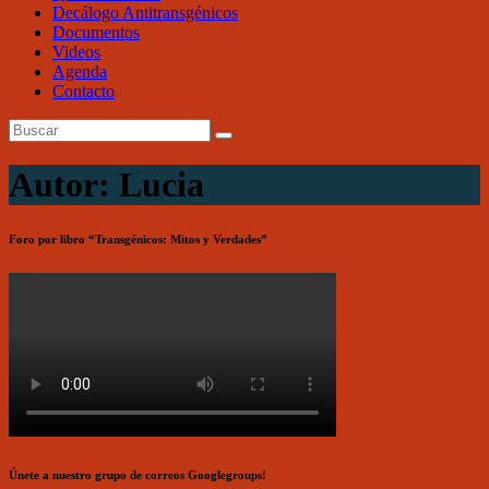
Decálogo Antitransgénicos
Documentos
Videos
Agenda
Contacto
Autor:
Lucia
Foro por libro “Transgénicos: Mitos y Verdades”
Únete a nuestro grupo de correos Googlegroups!