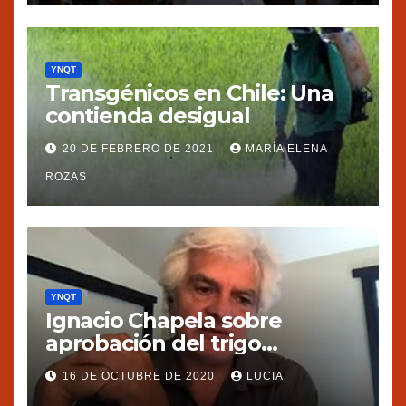
YNQT
Transgénicos en Chile: Una
contienda desigual
20 DE FEBRERO DE 2021
MARÍA ELENA
ROZAS
YNQT
Ignacio Chapela sobre
aprobación del trigo
transgénico en Argentina
16 DE OCTUBRE DE 2020
LUCIA