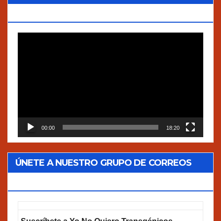
VERDADES”
Reproductor
de
vídeo
00:00
18:20
ÚNETE A NUESTRO GRUPO DE CORREOS
GOOGLEGROUPS!