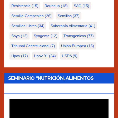
Resistencia
(15)
Roundup
(18)
SAG
(15)
Semilla-Campesina
(26)
Semillas
(37)
Semillas Libres
(34)
Soberanía Alimentaria
(41)
Soya
(12)
Syngenta
(12)
Transgenicos
(77)
Tribunal Constitucional
(7)
Unión Europea
(15)
Upov
(17)
Upov 91
(24)
USDA
(9)
SEMINARIO “NUTRICIÓN, ALIMENTOS
TRADICIONALES Y AGROECOLOGÍA”
Reproductor
de