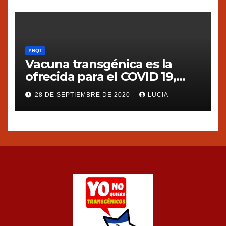
YNQT
Vacuna transgénica es la
ofrecida para el COVID 19,
dice Silvia Ribeiro de ETC
28 DE SEPTIEMBRE DE 2020
LUCIA
group