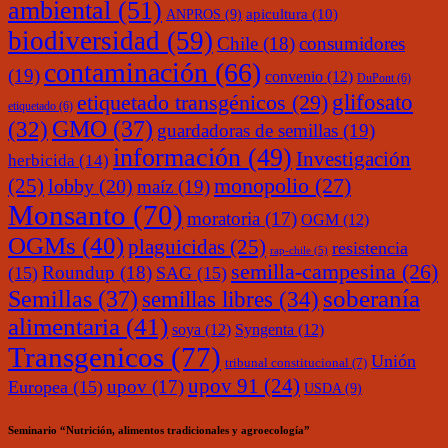
ambiental
(51)
ANPROS
(9)
apicultura
(10)
biodiversidad
(59)
Chile
(18)
consumidores
contaminación
(66)
(19)
convenio
(12)
DuPont
(6)
glifosato
etiquetado transgénicos
(29)
etiquetado
(6)
(32)
GMO
(37)
guardadoras de semillas
(19)
información
(49)
Investigación
herbicida
(14)
monopolio
(27)
(25)
lobby
(20)
maíz
(19)
Monsanto
(70)
moratoria
(17)
OGM
(12)
OGMs
(40)
plaguicidas
(25)
resistencia
rap-chile
(5)
semilla-campesina
(26)
Roundup
(18)
(15)
SAG
(15)
soberanía
Semillas
(37)
semillas libres
(34)
alimentaria
(41)
soya
(12)
Syngenta
(12)
Transgenicos
(77)
Unión
tribunal constitucional
(7)
upov 91
(24)
upov
(17)
Europea
(15)
USDA
(9)
Seminario “Nutrición, alimentos tradicionales y agroecología”