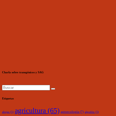
Charla sobre transgénicos y SAG
Etiquetas
agricultura
(65)
agroecología
(7)
abejas
(5)
algodón
(5)