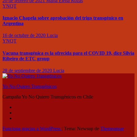
20 de febrero de 2021
María Elena Rozas
YNQT
Ignacio Chapela sobre aprobación del trigo transgénico en
Argentina
16 de octubre de 2020
Lucia
YNQT
Vacuna transgénica es la ofrecida para el COVID 19, dice Silvia
Ribeiro de ETC group
28 de septiembre de 2020
Lucia
Yo No Quiero Transgénicos
Campaña Yo No Quiero Transgénicos en Chile
Funciona gracias a WordPress
|
Tema: Newsup de
Themeansar