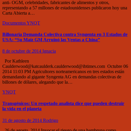
anti- OGM, celebridades, fabricantes de alimentos y otros,
representando a 57 millones de estadounidenses publicaron hoy una
Carta Abierta a…
Documentos
YNQT
Billonaria Demanda Colectiva contra Syngenta en 3 Estados de
USA: “Su Maíz GM Arruinó las Ventas a China”
8 de octubre de 2014
Ignacia
Por Kathleen
Caulderwood@katcaulderk.caulderwood@ibtimes.com Octubre 06
2014 11:03 PM Agricultores norteamericanos en tres estados están
demandando al gigante Syngenta AG en demandas colectivas de
billones de dólares, alegando que la…
YNQT
Transgénicos: Un respetado analista dice que pueden destruir
la vida en el planeta
31 de agosto de 2014
Rodrigo
26 de agosto, 2014 Invocar el riesgo de una hambruna como