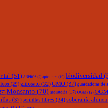
ntal
(51)
biodiversidad
(
ANPROS
(9)
apicultura
(10)
glifosato
(32)
GMO
(37)
nicos
(29)
guardadoras de s
Monsanto
(70)
OGM
27)
moratoria
(17)
OGM
(12)
soberanía alimen
illas
(37)
semillas libres
(34)
upov 91
(24)