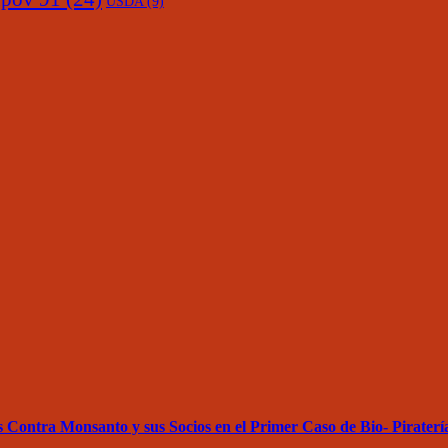
USDA
(9)
 Contra Monsanto y sus Socios en el Primer Caso de Bio- Piratería