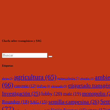
Charla sobre transgénicos y SAG
Etiquetas
agricultura
(65)
ambie
agroecología
(7)
abejas
(5)
algodón
(5)
(66)
etiquetado transgé
convenio
(12)
DuPont
(6)
etiquetado
(6)
monopolio
(
Investigación
(25)
lobby
(20)
maíz
(19)
Sem
semilla-campesina
(26)
Roundup
(18)
SAG
(15)
(77)
upov
(17)