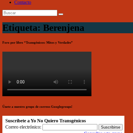
Contacto
Etiqueta: Berenjena
Foro por libro “Transgénicos: Mitos y Verdades”
Únete a nuestro grupo de correos Googlegroups!
Suscríbete a Yo No Quiero Transgénicos
Correo electrónico: