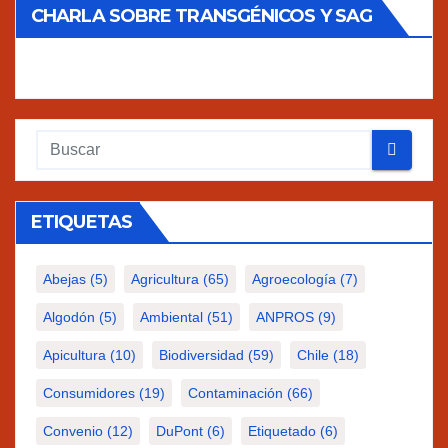
CHARLA SOBRE TRANSGÉNICOS Y SAG
ETIQUETAS
Abejas
(5)
Agricultura
(65)
Agroecología
(7)
Algodón
(5)
Ambiental
(51)
ANPROS
(9)
Apicultura
(10)
Biodiversidad
(59)
Chile
(18)
Consumidores
(19)
Contaminación
(66)
Convenio
(12)
DuPont
(6)
Etiquetado
(6)