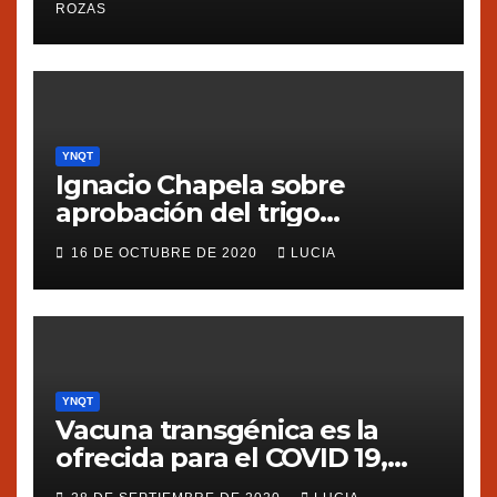
ROZAS
YNQT
Ignacio Chapela sobre
aprobación del trigo
transgénico en Argentina
16 DE OCTUBRE DE 2020
LUCIA
YNQT
Vacuna transgénica es la
ofrecida para el COVID 19,
dice Silvia Ribeiro de ETC