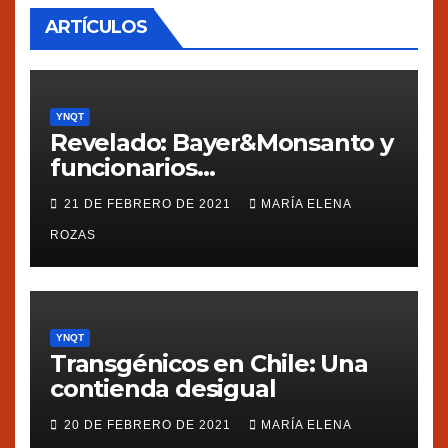
ARTÍCULOS
YNQT
Revelado: Bayer&Monsanto y
funcionarios
estadounidenses
21 DE FEBRERO DE 2021
MARÍA ELENA
presionaron a México
ROZAS
YNQT
Transgénicos en Chile: Una
contienda desigual
20 DE FEBRERO DE 2021
MARÍA ELENA