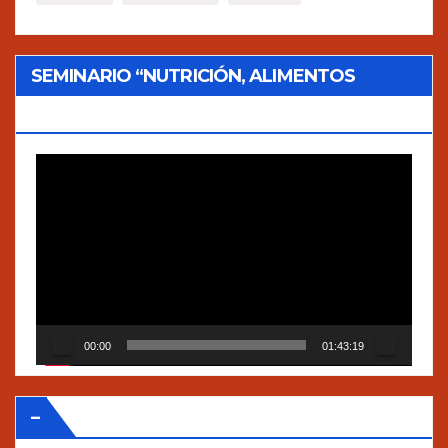
SEMINARIO “NUTRICIÓN, ALIMENTOS
TRADICIONALES Y AGROECOLOGÍA”
Reproductor
de
vídeo
00:00
01:43:19
–