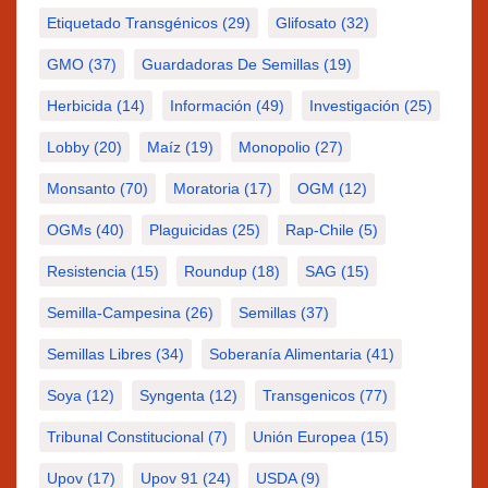
Etiquetado Transgénicos
(29)
Glifosato
(32)
GMO
(37)
Guardadoras De Semillas
(19)
Herbicida
(14)
Información
(49)
Investigación
(25)
Lobby
(20)
Maíz
(19)
Monopolio
(27)
Monsanto
(70)
Moratoria
(17)
OGM
(12)
OGMs
(40)
Plaguicidas
(25)
Rap-Chile
(5)
Resistencia
(15)
Roundup
(18)
SAG
(15)
Semilla-Campesina
(26)
Semillas
(37)
Semillas Libres
(34)
Soberanía Alimentaria
(41)
Soya
(12)
Syngenta
(12)
Transgenicos
(77)
Tribunal Constitucional
(7)
Unión Europea
(15)
Upov
(17)
Upov 91
(24)
USDA
(9)