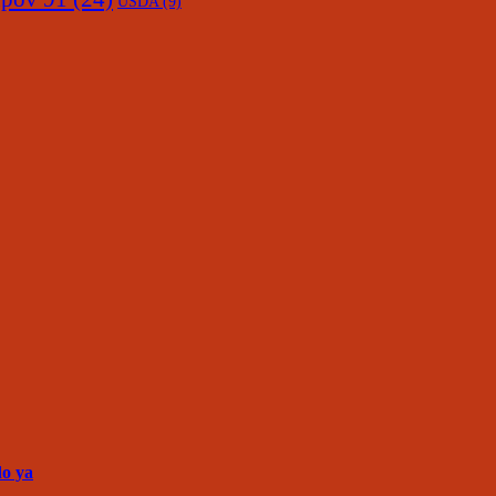
USDA
(9)
do ya