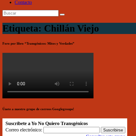
Contacto
Etiqueta: Chillán Viejo
Foro por libro “Transgénicos: Mitos y Verdades”
Únete a nuestro grupo de correos Googlegroups!
Suscríbete a Yo No Quiero Transgénicos
Correo electrónico: