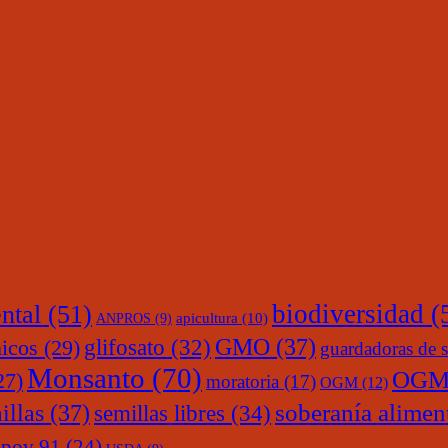
ntal
(51)
biodiversidad
(
ANPROS
(9)
apicultura
(10)
glifosato
(32)
GMO
(37)
nicos
(29)
guardadoras de s
Monsanto
(70)
OGM
27)
moratoria
(17)
OGM
(12)
soberanía alimen
illas
(37)
semillas libres
(34)
upov 91
(24)