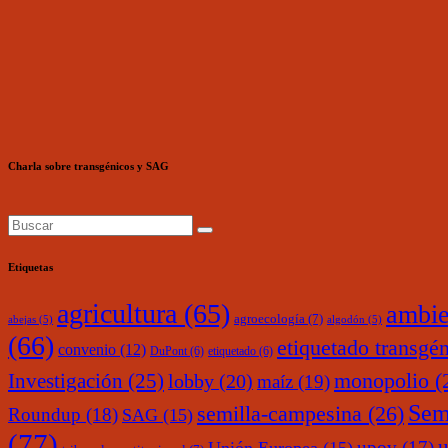
Charla sobre transgénicos y SAG
Etiquetas
agricultura
(65)
ambie
agroecología
(7)
abejas
(5)
algodón
(5)
(66)
etiquetado transgé
convenio
(12)
DuPont
(6)
etiquetado
(6)
monopolio
(
Investigación
(25)
lobby
(20)
maíz
(19)
Sem
semilla-campesina
(26)
Roundup
(18)
SAG
(15)
(77)
upov
(17)