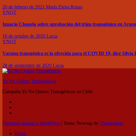
20 de febrero de 2021
María Elena Rozas
YNQT
Ignacio Chapela sobre aprobación del trigo transgénico en Argen
16 de octubre de 2020
Lucia
YNQT
Vacuna transgénica es la ofrecida para el COVID 19, dice Silvi
28 de septiembre de 2020
Lucia
Yo No Quiero Transgénicos
Campaña Yo No Quiero Transgénicos en Chile
Funciona gracias a WordPress
|
Tema: Newsup de
Themeansar
Home