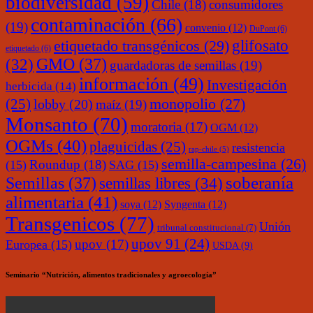
biodiversidad
(59)
Chile
(18)
consumidores
contaminación
(66)
(19)
convenio
(12)
DuPont
(6)
glifosato
etiquetado transgénicos
(29)
etiquetado
(6)
(32)
GMO
(37)
guardadoras de semillas
(19)
información
(49)
Investigación
herbicida
(14)
monopolio
(27)
(25)
lobby
(20)
maíz
(19)
Monsanto
(70)
moratoria
(17)
OGM
(12)
OGMs
(40)
plaguicidas
(25)
resistencia
rap-chile
(5)
semilla-campesina
(26)
Roundup
(18)
(15)
SAG
(15)
soberanía
Semillas
(37)
semillas libres
(34)
alimentaria
(41)
soya
(12)
Syngenta
(12)
Transgenicos
(77)
Unión
tribunal constitucional
(7)
upov 91
(24)
upov
(17)
Europea
(15)
USDA
(9)
Seminario “Nutrición, alimentos tradicionales y agroecología”