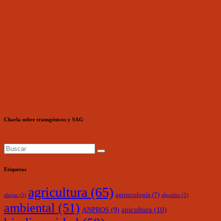
Charla sobre transgénicos y SAG
Etiquetas
agricultura
(65)
agroecología
(7)
abejas
(5)
algodón
(5)
ambiental
(51)
ANPROS
(9)
apicultura
(10)