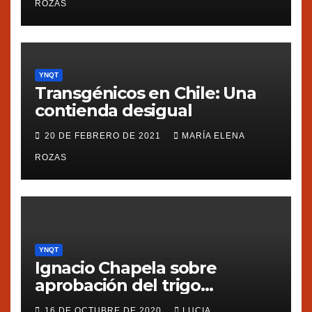
ROZAS
YNQT
Transgénicos en Chile: Una
contienda desigual
20 DE FEBRERO DE 2021
MARÍA ELENA
ROZAS
YNQT
Ignacio Chapela sobre
aprobación del trigo
transgénico en Argentina
16 DE OCTUBRE DE 2020
LUCIA