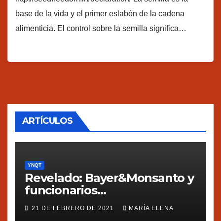
base de la vida y el primer eslabón de la cadena
alimenticia. El control sobre la semilla significa…
ARTÍCULOS
YNQT
Revelado: Bayer&Monsanto y
funcionarios
estadounidenses
21 DE FEBRERO DE 2021
MARÍA ELENA
presionaron a México