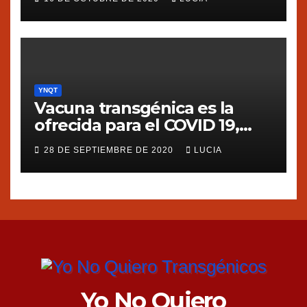
YNQT
Vacuna transgénica es la
ofrecida para el COVID 19,
dice Silvia Ribeiro de ETC
28 DE SEPTIEMBRE DE 2020
LUCIA
group
Yo No Quiero