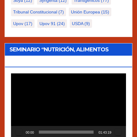
Soya
(12)
Syngenta
(12)
Transgenicos
(77)
Tribunal Constitucional
(7)
Unión Europea
(15)
Upov
(17)
Upov 91
(24)
USDA
(9)
SEMINARIO “NUTRICIÓN, ALIMENTOS
TRADICIONALES Y AGROECOLOGÍA”
Reproductor
de
vídeo
00:00
01:43:19