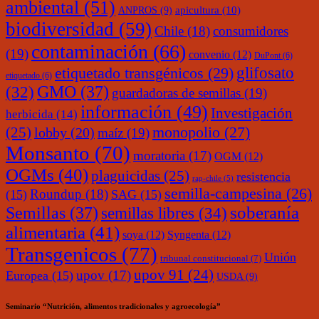
ambiental
(51)
ANPROS
(9)
apicultura
(10)
biodiversidad
(59)
Chile
(18)
consumidores
contaminación
(66)
(19)
convenio
(12)
DuPont
(6)
glifosato
etiquetado transgénicos
(29)
etiquetado
(6)
(32)
GMO
(37)
guardadoras de semillas
(19)
información
(49)
Investigación
herbicida
(14)
monopolio
(27)
(25)
lobby
(20)
maíz
(19)
Monsanto
(70)
moratoria
(17)
OGM
(12)
OGMs
(40)
plaguicidas
(25)
resistencia
rap-chile
(5)
semilla-campesina
(26)
Roundup
(18)
(15)
SAG
(15)
soberanía
Semillas
(37)
semillas libres
(34)
alimentaria
(41)
soya
(12)
Syngenta
(12)
Transgenicos
(77)
Unión
tribunal constitucional
(7)
upov 91
(24)
upov
(17)
Europea
(15)
USDA
(9)
Seminario “Nutrición, alimentos tradicionales y agroecología”