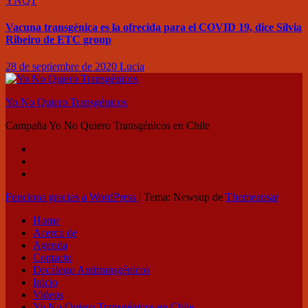
YNQT
Vacuna transgénica es la ofrecida para el COVID 19, dice Silvia
Ribeiro de ETC group
28 de septiembre de 2020
Lucia
Yo No Quiero Transgénicos
Campaña Yo No Quiero Transgénicos en Chile
Funciona gracias a WordPress
|
Tema: Newsup de
Themeansar
Home
Acerca de
Agenda
Contacto
Decálogo Antitransgénicos
Inicio
Videos
Yo No Quiero Transgénicos en Chile