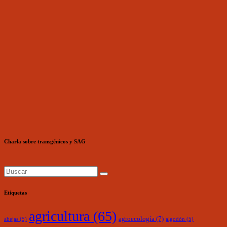
Charla sobre transgénicos y SAG
Etiquetas
agricultura
(65)
agroecología
(7)
abejas
(5)
algodón
(5)