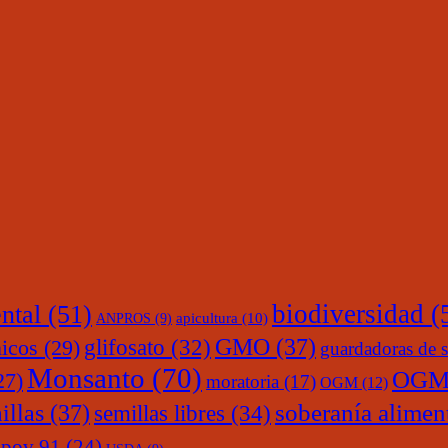
ntal
(51)
biodiversidad
(
ANPROS
(9)
apicultura
(10)
glifosato
(32)
GMO
(37)
nicos
(29)
guardadoras de s
Monsanto
(70)
OGM
27)
moratoria
(17)
OGM
(12)
soberanía alimen
illas
(37)
semillas libres
(34)
upov 91
(24)