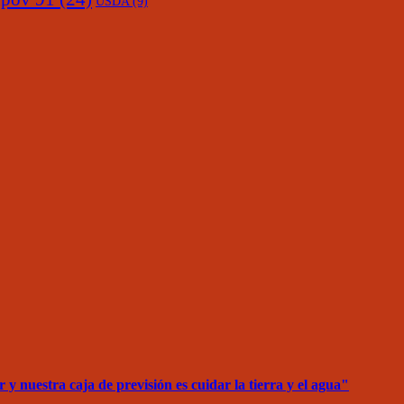
USDA
(9)
 nuestra caja de previsión es cuidar la tierra y el agua"