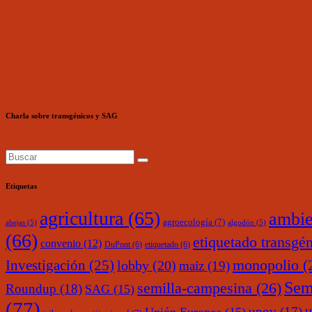
Charla sobre transgénicos y SAG
Etiquetas
agricultura
(65)
ambie
agroecología
(7)
abejas
(5)
algodón
(5)
(66)
etiquetado transgé
convenio
(12)
DuPont
(6)
etiquetado
(6)
monopolio
(
Investigación
(25)
lobby
(20)
maíz
(19)
Sem
semilla-campesina
(26)
Roundup
(18)
SAG
(15)
(77)
upov
(17)