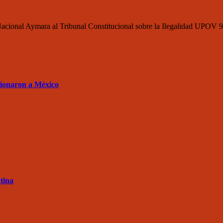
acional Aymara al Tribunal Constitucional sobre la Ilegalidad UPOV 91
sionaron a México
tina