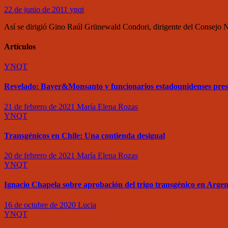
22 de junio de 2011
ynqt
Así se dirigió Gino Raúl Grünewald Condori, dirigente del Consejo N
Artículos
YNQT
Revelado: Bayer&Monsanto y funcionarios estadounidenses pre
21 de febrero de 2021
María Elena Rozas
YNQT
Transgénicos en Chile: Una contienda desigual
20 de febrero de 2021
María Elena Rozas
YNQT
Ignacio Chapela sobre aprobación del trigo transgénico en Argen
16 de octubre de 2020
Lucia
YNQT