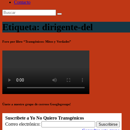
Contacto
Etiqueta: dirigente-del
Foro por libro “Transgénicos: Mitos y Verdades”
Únete a nuestro grupo de correos Googlegroups!
Suscríbete a Yo No Quiero Transgénicos
Correo electrónico: