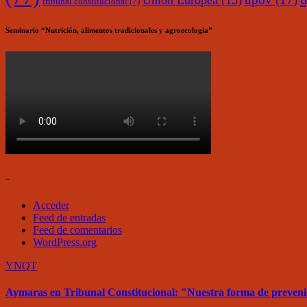
Unión Europea
(15)
tribunal constitucional
(7)
Seminario “Nutrición, alimentos tradicionales y agroecología”
–
Acceder
Feed de entradas
Feed de comentarios
WordPress.org
YNQT
Aymaras en Tribunal Constitucional: "Nuestra forma de prevenir y