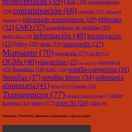
biodiversidad
(59)
Chile
(18)
consumidores
contaminación
(66)
(19)
convenio
(12)
DuPont
(6)
glifosato
etiquetado transgénicos
(29)
etiquetado
(6)
(32)
GMO
(37)
guardadoras de semillas
(19)
información
(49)
Investigación
herbicida
(14)
monopolio
(27)
(25)
lobby
(20)
maíz
(19)
Monsanto
(70)
moratoria
(17)
OGM
(12)
OGMs
(40)
plaguicidas
(25)
resistencia
rap-chile
(5)
semilla-campesina
(26)
Roundup
(18)
(15)
SAG
(15)
soberanía
Semillas
(37)
semillas libres
(34)
alimentaria
(41)
soya
(12)
Syngenta
(12)
Transgenicos
(77)
Unión
tribunal constitucional
(7)
upov 91
(24)
upov
(17)
Europea
(15)
USDA
(9)
Seminario “Nutrición, alimentos tradicionales y agroecología”