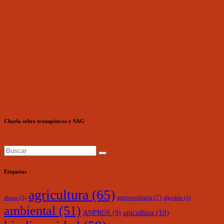
Charla sobre transgénicos y SAG
Etiquetas
agricultura
(65)
agroecología
(7)
abejas
(5)
algodón
(5)
ambiental
(51)
ANPROS
(9)
apicultura
(10)