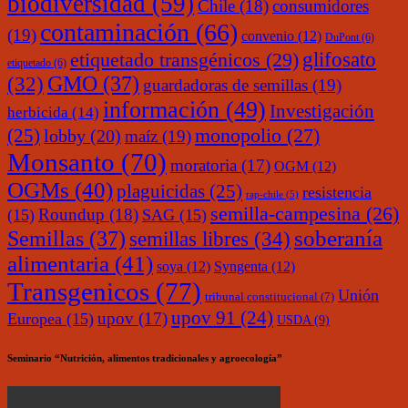
biodiversidad
(59)
Chile
(18)
consumidores
contaminación
(66)
(19)
convenio
(12)
DuPont
(6)
glifosato
etiquetado transgénicos
(29)
etiquetado
(6)
(32)
GMO
(37)
guardadoras de semillas
(19)
información
(49)
Investigación
herbicida
(14)
monopolio
(27)
(25)
lobby
(20)
maíz
(19)
Monsanto
(70)
moratoria
(17)
OGM
(12)
OGMs
(40)
plaguicidas
(25)
resistencia
rap-chile
(5)
semilla-campesina
(26)
Roundup
(18)
(15)
SAG
(15)
soberanía
Semillas
(37)
semillas libres
(34)
alimentaria
(41)
soya
(12)
Syngenta
(12)
Transgenicos
(77)
Unión
tribunal constitucional
(7)
upov 91
(24)
upov
(17)
Europea
(15)
USDA
(9)
Seminario “Nutrición, alimentos tradicionales y agroecología”