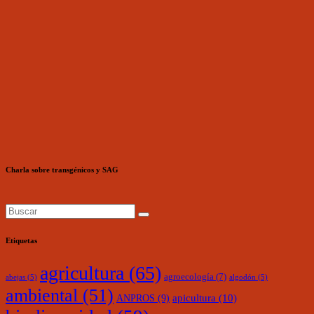
Charla sobre transgénicos y SAG
Etiquetas
agricultura
(65)
agroecología
(7)
abejas
(5)
algodón
(5)
ambiental
(51)
ANPROS
(9)
apicultura
(10)