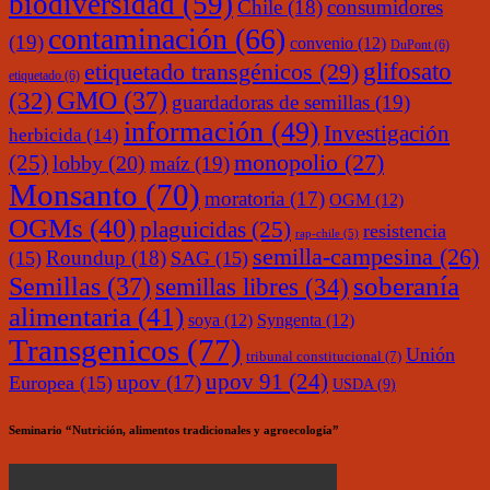
biodiversidad
(59)
Chile
(18)
consumidores
contaminación
(66)
(19)
convenio
(12)
DuPont
(6)
glifosato
etiquetado transgénicos
(29)
etiquetado
(6)
(32)
GMO
(37)
guardadoras de semillas
(19)
información
(49)
Investigación
herbicida
(14)
monopolio
(27)
(25)
lobby
(20)
maíz
(19)
Monsanto
(70)
moratoria
(17)
OGM
(12)
OGMs
(40)
plaguicidas
(25)
resistencia
rap-chile
(5)
semilla-campesina
(26)
Roundup
(18)
(15)
SAG
(15)
soberanía
Semillas
(37)
semillas libres
(34)
alimentaria
(41)
soya
(12)
Syngenta
(12)
Transgenicos
(77)
Unión
tribunal constitucional
(7)
upov 91
(24)
upov
(17)
Europea
(15)
USDA
(9)
Seminario “Nutrición, alimentos tradicionales y agroecología”