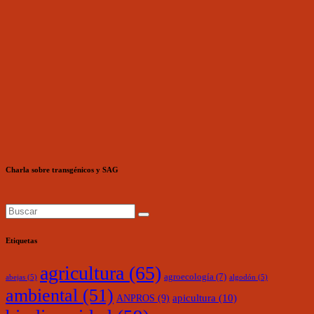
Charla sobre transgénicos y SAG
Etiquetas
agricultura
(65)
agroecología
(7)
abejas
(5)
algodón
(5)
ambiental
(51)
ANPROS
(9)
apicultura
(10)