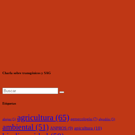
Charla sobre transgénicos y SAG
Etiquetas
agricultura
(65)
agroecología
(7)
abejas
(5)
algodón
(5)
ambiental
(51)
ANPROS
(9)
apicultura
(10)