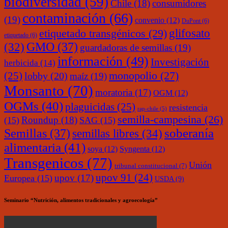
biodiversidad
(59)
Chile
(18)
consumidores
contaminación
(66)
(19)
convenio
(12)
DuPont
(6)
glifosato
etiquetado transgénicos
(29)
etiquetado
(6)
(32)
GMO
(37)
guardadoras de semillas
(19)
información
(49)
Investigación
herbicida
(14)
monopolio
(27)
(25)
lobby
(20)
maíz
(19)
Monsanto
(70)
moratoria
(17)
OGM
(12)
OGMs
(40)
plaguicidas
(25)
resistencia
rap-chile
(5)
semilla-campesina
(26)
Roundup
(18)
(15)
SAG
(15)
soberanía
Semillas
(37)
semillas libres
(34)
alimentaria
(41)
soya
(12)
Syngenta
(12)
Transgenicos
(77)
Unión
tribunal constitucional
(7)
upov 91
(24)
upov
(17)
Europea
(15)
USDA
(9)
Seminario “Nutrición, alimentos tradicionales y agroecología”