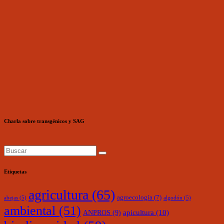
Charla sobre transgénicos y SAG
Etiquetas
agricultura
(65)
agroecología
(7)
abejas
(5)
algodón
(5)
ambiental
(51)
ANPROS
(9)
apicultura
(10)