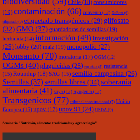
biodiversidad
(59)
Chile
(18)
consumidores
contaminación
(66)
(19)
convenio
(12)
DuPont
(6)
glifosato
etiquetado transgénicos
(29)
etiquetado
(6)
(32)
GMO
(37)
guardadoras de semillas
(19)
información
(49)
Investigación
herbicida
(14)
monopolio
(27)
(25)
lobby
(20)
maíz
(19)
Monsanto
(70)
moratoria
(17)
OGM
(12)
OGMs
(40)
plaguicidas
(25)
resistencia
rap-chile
(5)
semilla-campesina
(26)
Roundup
(18)
(15)
SAG
(15)
soberanía
Semillas
(37)
semillas libres
(34)
alimentaria
(41)
soya
(12)
Syngenta
(12)
Transgenicos
(77)
Unión
tribunal constitucional
(7)
upov 91
(24)
upov
(17)
Europea
(15)
USDA
(9)
Seminario “Nutrición, alimentos tradicionales y agroecología”