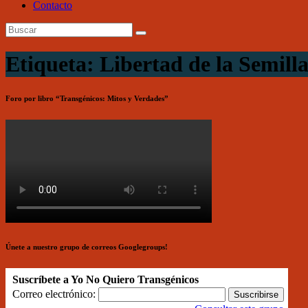
Contacto
Etiqueta: Libertad de la Semill
Foro por libro “Transgénicos: Mitos y Verdades”
Únete a nuestro grupo de correos Googlegroups!
Suscríbete a Yo No Quiero Transgénicos
Correo electrónico: