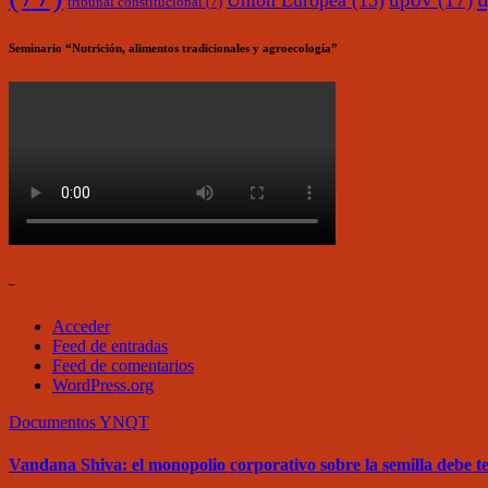
Unión Europea
(15)
tribunal constitucional
(7)
Seminario “Nutrición, alimentos tradicionales y agroecología”
–
Acceder
Feed de entradas
Feed de comentarios
WordPress.org
Documentos
YNQT
Vandana Shiva: el monopolio corporativo sobre la semilla debe 