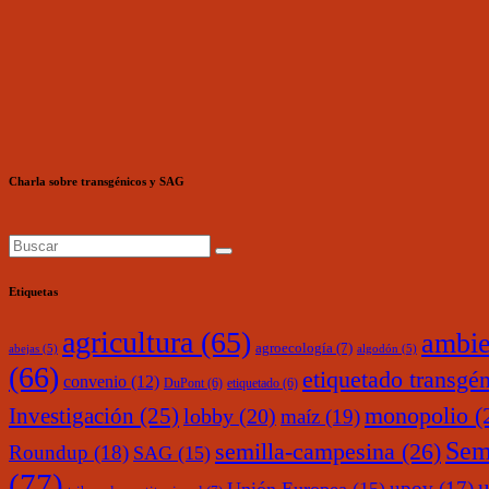
Charla sobre transgénicos y SAG
Etiquetas
agricultura
(65)
ambie
agroecología
(7)
abejas
(5)
algodón
(5)
(66)
etiquetado transgé
convenio
(12)
DuPont
(6)
etiquetado
(6)
monopolio
(
Investigación
(25)
lobby
(20)
maíz
(19)
Sem
semilla-campesina
(26)
Roundup
(18)
SAG
(15)
(77)
upov
(17)