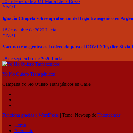
20 de febrero de 2021
María Elena Rozas
YNQT
Ignacio Chapela sobre aprobación del trigo transgénico en Argen
16 de octubre de 2020
Lucia
YNQT
Vacuna transgénica es la ofrecida para el COVID 19, dice Silvi
28 de septiembre de 2020
Lucia
Yo No Quiero Transgénicos
Campaña Yo No Quiero Transgénicos en Chile
Funciona gracias a WordPress
|
Tema: Newsup de
Themeansar
Home
Acerca de