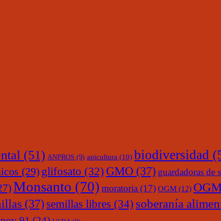
ntal
(51)
biodiversidad
(
ANPROS
(9)
apicultura
(10)
glifosato
(32)
GMO
(37)
nicos
(29)
guardadoras de s
Monsanto
(70)
OGM
27)
moratoria
(17)
OGM
(12)
soberanía alimen
illas
(37)
semillas libres
(34)
upov 91
(24)