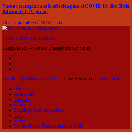
Vacuna transgénica es la ofrecida para el COVID 19, dice Silvia
Ribeiro de ETC group
28 de septiembre de 2020
Lucia
Yo No Quiero Transgénicos
Campaña Yo No Quiero Transgénicos en Chile
Funciona gracias a WordPress
|
Tema: Newsup de
Themeansar
Home
Acerca de
Agenda
Contacto
Decálogo Antitransgénicos
Inicio
Videos
Yo No Quiero Transgénicos en Chile