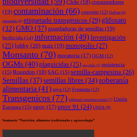
biodiversidad
(59)
Chile
(18)
consumidores
contaminación
(66)
(19)
convenio
(12)
DuPont
(6)
glifosato
etiquetado transgénicos
(29)
etiquetado
(6)
(32)
GMO
(37)
guardadoras de semillas
(19)
información
(49)
Investigación
herbicida
(14)
monopolio
(27)
(25)
lobby
(20)
maíz
(19)
Monsanto
(70)
moratoria
(17)
OGM
(12)
OGMs
(40)
plaguicidas
(25)
resistencia
rap-chile
(5)
semilla-campesina
(26)
Roundup
(18)
(15)
SAG
(15)
soberanía
Semillas
(37)
semillas libres
(34)
alimentaria
(41)
soya
(12)
Syngenta
(12)
Transgenicos
(77)
Unión
tribunal constitucional
(7)
upov 91
(24)
upov
(17)
Europea
(15)
USDA
(9)
Seminario “Nutrición, alimentos tradicionales y agroecología”