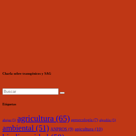
Charla sobre transgénicos y SAG
Etiquetas
agricultura
(65)
agroecología
(7)
abejas
(5)
algodón
(5)
ambiental
(51)
ANPROS
(9)
apicultura
(10)