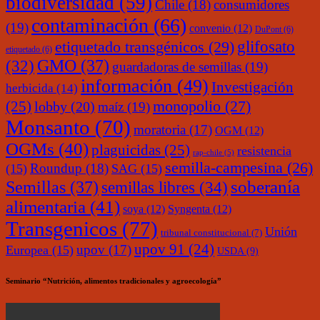
biodiversidad
(59)
Chile
(18)
consumidores
contaminación
(66)
(19)
convenio
(12)
DuPont
(6)
glifosato
etiquetado transgénicos
(29)
etiquetado
(6)
(32)
GMO
(37)
guardadoras de semillas
(19)
información
(49)
Investigación
herbicida
(14)
monopolio
(27)
(25)
lobby
(20)
maíz
(19)
Monsanto
(70)
moratoria
(17)
OGM
(12)
OGMs
(40)
plaguicidas
(25)
resistencia
rap-chile
(5)
semilla-campesina
(26)
Roundup
(18)
(15)
SAG
(15)
soberanía
Semillas
(37)
semillas libres
(34)
alimentaria
(41)
soya
(12)
Syngenta
(12)
Transgenicos
(77)
Unión
tribunal constitucional
(7)
upov 91
(24)
upov
(17)
Europea
(15)
USDA
(9)
Seminario “Nutrición, alimentos tradicionales y agroecología”