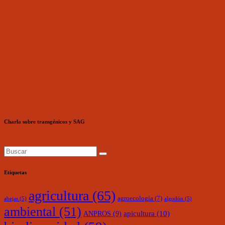
Charla sobre transgénicos y SAG
Etiquetas
agricultura
(65)
agroecología
(7)
abejas
(5)
algodón
(5)
ambiental
(51)
ANPROS
(9)
apicultura
(10)