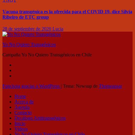
Vacuna transgénica es la ofrecida para el COVID 19, dice Silvia
Ribeiro de ETC group
28 de septiembre de 2020
Lucia
Yo No Quiero Transgénicos
Campaña Yo No Quiero Transgénicos en Chile
Funciona gracias a WordPress
|
Tema: Newsup de
Themeansar
Home
Acerca de
Agenda
Contacto
Decálogo Antitransgénicos
Inicio
Videos
Yo No Quiero Transgénicos en Chile