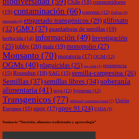
biodiversidad
(59)
Chile
(18)
consumidores
contaminación
(66)
(19)
convenio
(12)
DuPont
(6)
glifosato
etiquetado transgénicos
(29)
etiquetado
(6)
(32)
GMO
(37)
guardadoras de semillas
(19)
información
(49)
Investigación
herbicida
(14)
monopolio
(27)
(25)
lobby
(20)
maíz
(19)
Monsanto
(70)
moratoria
(17)
OGM
(12)
OGMs
(40)
plaguicidas
(25)
resistencia
rap-chile
(5)
semilla-campesina
(26)
Roundup
(18)
(15)
SAG
(15)
soberanía
Semillas
(37)
semillas libres
(34)
alimentaria
(41)
soya
(12)
Syngenta
(12)
Transgenicos
(77)
Unión
tribunal constitucional
(7)
upov 91
(24)
upov
(17)
Europea
(15)
USDA
(9)
Seminario “Nutrición, alimentos tradicionales y agroecología”