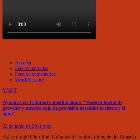
–
Acceder
Feed de entradas
Feed de comentarios
WordPress.org
YNQT
Aymaras en Tribunal Constitucional: "Nuestra forma de
prevenir y nuestra caja de previsión es cuidar la tierra y el
agua"
22 de junio de 2011
ynqt
Así se dirigió Gino Raúl Grünewald Condori, dirigente del Consejo