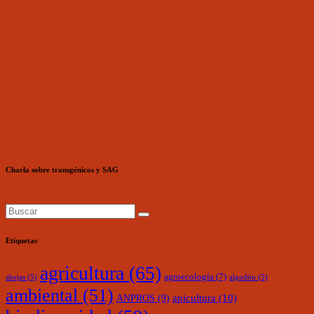
Charla sobre transgénicos y SAG
Etiquetas
agricultura
(65)
agroecología
(7)
abejas
(5)
algodón
(5)
ambiental
(51)
ANPROS
(9)
apicultura
(10)