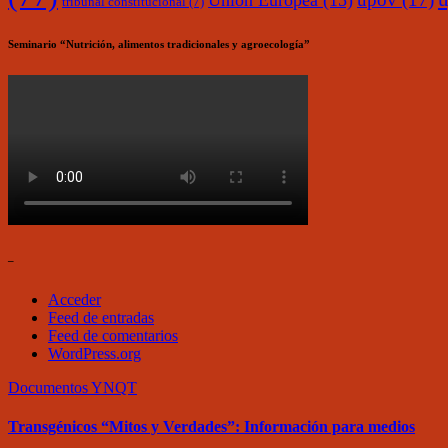
Unión Europea
(15)
tribunal constitucional
(7)
Seminario “Nutrición, alimentos tradicionales y agroecología”
–
Acceder
Feed de entradas
Feed de comentarios
WordPress.org
Documentos
YNQT
Transgénicos “Mitos y Verdades”: Información para medios