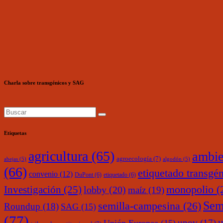
Charla sobre transgénicos y SAG
Etiquetas
agricultura
(65)
ambie
agroecología
(7)
abejas
(5)
algodón
(5)
(66)
etiquetado transgé
convenio
(12)
DuPont
(6)
etiquetado
(6)
monopolio
(
Investigación
(25)
lobby
(20)
maíz
(19)
Sem
semilla-campesina
(26)
Roundup
(18)
SAG
(15)
(77)
upov
(17)