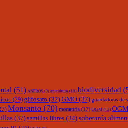
ntal
(51)
biodiversidad
(
ANPROS
(9)
apicultura
(10)
glifosato
(32)
GMO
(37)
nicos
(29)
guardadoras de s
Monsanto
(70)
OGM
27)
moratoria
(17)
OGM
(12)
soberanía alimen
illas
(37)
semillas libres
(34)
upov 91
(24)