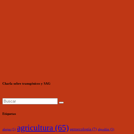
Charla sobre transgénicos y SAG
Etiquetas
agricultura
(65)
agroecología
(7)
abejas
(5)
algodón
(5)