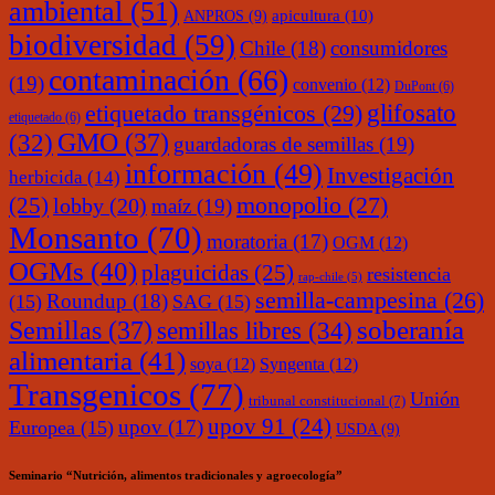
ambiental
(51)
ANPROS
(9)
apicultura
(10)
biodiversidad
(59)
Chile
(18)
consumidores
contaminación
(66)
(19)
convenio
(12)
DuPont
(6)
glifosato
etiquetado transgénicos
(29)
etiquetado
(6)
(32)
GMO
(37)
guardadoras de semillas
(19)
información
(49)
Investigación
herbicida
(14)
monopolio
(27)
(25)
lobby
(20)
maíz
(19)
Monsanto
(70)
moratoria
(17)
OGM
(12)
OGMs
(40)
plaguicidas
(25)
resistencia
rap-chile
(5)
semilla-campesina
(26)
Roundup
(18)
(15)
SAG
(15)
soberanía
Semillas
(37)
semillas libres
(34)
alimentaria
(41)
soya
(12)
Syngenta
(12)
Transgenicos
(77)
Unión
tribunal constitucional
(7)
upov 91
(24)
upov
(17)
Europea
(15)
USDA
(9)
Seminario “Nutrición, alimentos tradicionales y agroecología”