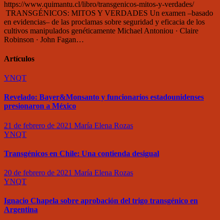
https://www.quimantu.cl/libro/transgenicos-mitos-y-verdades/
TRANSGÉNICOS: MITOS Y VERDADES Un examen –basado
en evidencias– de las proclamas sobre seguridad y eficacia de los
cultivos manipulados genéticamente Michael Antoniou · Claire
Robinson · John Fagan…
Artículos
YNQT
Revelado: Bayer&Monsanto y funcionarios estadounidenses
presionaron a México
21 de febrero de 2021
María Elena Rozas
YNQT
Transgénicos en Chile: Una contienda desigual
20 de febrero de 2021
María Elena Rozas
YNQT
Ignacio Chapela sobre aprobación del trigo transgénico en
Argentina