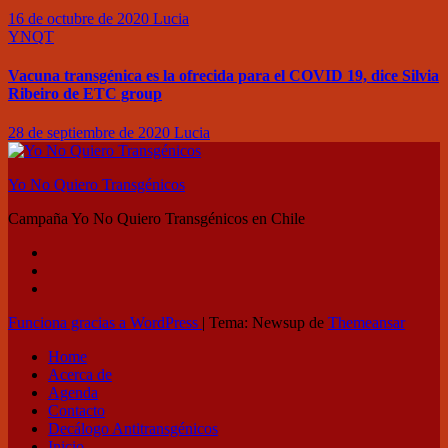
16 de octubre de 2020
Lucia
YNQT
Vacuna transgénica es la ofrecida para el COVID 19, dice Silvia
Ribeiro de ETC group
28 de septiembre de 2020
Lucia
Yo No Quiero Transgénicos
Campaña Yo No Quiero Transgénicos en Chile
Funciona gracias a WordPress
|
Tema: Newsup de
Themeansar
Home
Acerca de
Agenda
Contacto
Decálogo Antitransgénicos
Inicio