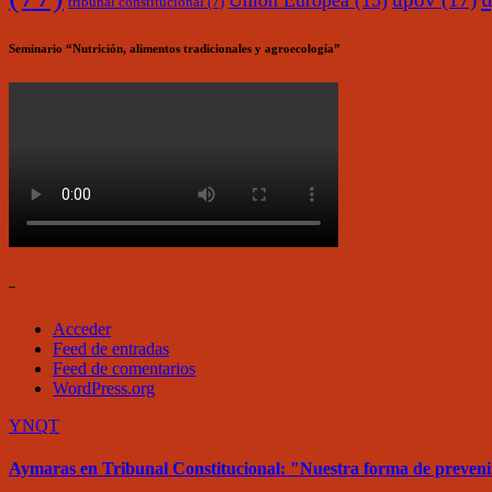
Unión Europea
(15)
tribunal constitucional
(7)
Seminario “Nutrición, alimentos tradicionales y agroecología”
–
Acceder
Feed de entradas
Feed de comentarios
WordPress.org
YNQT
Aymaras en Tribunal Constitucional: "Nuestra forma de prevenir y