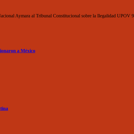
acional Aymara al Tribunal Constitucional sobre la Ilegalidad UPOV 91
sionaron a México
tina