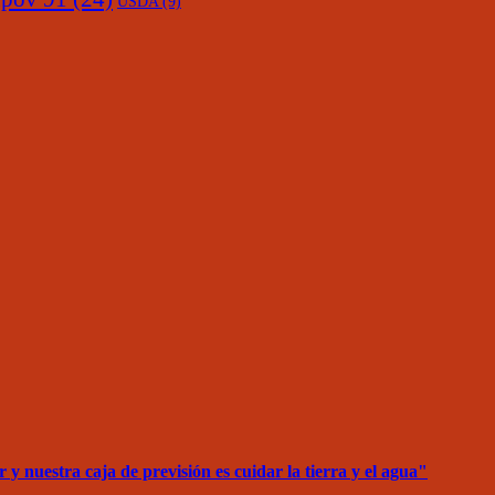
USDA
(9)
 nuestra caja de previsión es cuidar la tierra y el agua"