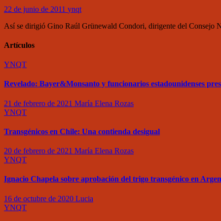
22 de junio de 2011
ynqt
Así se dirigió Gino Raúl Grünewald Condori, dirigente del Consejo N
Artículos
YNQT
Revelado: Bayer&Monsanto y funcionarios estadounidenses pre
21 de febrero de 2021
María Elena Rozas
YNQT
Transgénicos en Chile: Una contienda desigual
20 de febrero de 2021
María Elena Rozas
YNQT
Ignacio Chapela sobre aprobación del trigo transgénico en Argen
16 de octubre de 2020
Lucia
YNQT