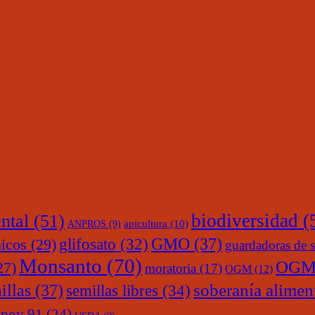
ntal
(51)
biodiversidad
(
ANPROS
(9)
apicultura
(10)
glifosato
(32)
GMO
(37)
nicos
(29)
guardadoras de s
Monsanto
(70)
OGM
27)
moratoria
(17)
OGM
(12)
soberanía alimen
illas
(37)
semillas libres
(34)
upov 91
(24)