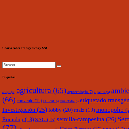
Charla sobre transgénicos y SAG
Etiquetas
agricultura
(65)
ambie
agroecología
(7)
abejas
(5)
algodón
(5)
(66)
etiquetado transgé
convenio
(12)
DuPont
(6)
etiquetado
(6)
monopolio
(
Investigación
(25)
lobby
(20)
maíz
(19)
Sem
semilla-campesina
(26)
Roundup
(18)
SAG
(15)
(77)
upov
(17)