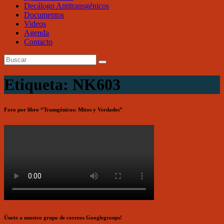
Decálogo Antitransgénicos
Documentos
Videos
Agenda
Contacto
Etiqueta: NK603
Foro por libro “Transgénicos: Mitos y Verdades”
Únete a nuestro grupo de correos Googlegroups!