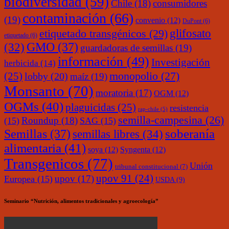
biodiversidad
(59)
Chile
(18)
consumidores
contaminación
(66)
(19)
convenio
(12)
DuPont
(6)
glifosato
etiquetado transgénicos
(29)
etiquetado
(6)
(32)
GMO
(37)
guardadoras de semillas
(19)
información
(49)
Investigación
herbicida
(14)
monopolio
(27)
(25)
lobby
(20)
maíz
(19)
Monsanto
(70)
moratoria
(17)
OGM
(12)
OGMs
(40)
plaguicidas
(25)
resistencia
rap-chile
(5)
semilla-campesina
(26)
Roundup
(18)
(15)
SAG
(15)
soberanía
Semillas
(37)
semillas libres
(34)
alimentaria
(41)
soya
(12)
Syngenta
(12)
Transgenicos
(77)
Unión
tribunal constitucional
(7)
upov 91
(24)
upov
(17)
Europea
(15)
USDA
(9)
Seminario “Nutrición, alimentos tradicionales y agroecología”