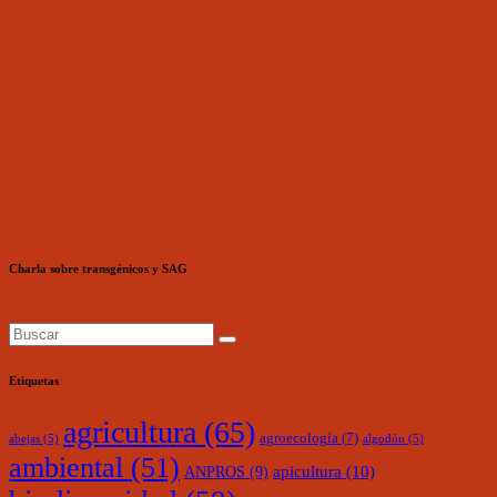
Charla sobre transgénicos y SAG
Etiquetas
agricultura
(65)
agroecología
(7)
abejas
(5)
algodón
(5)
ambiental
(51)
ANPROS
(9)
apicultura
(10)