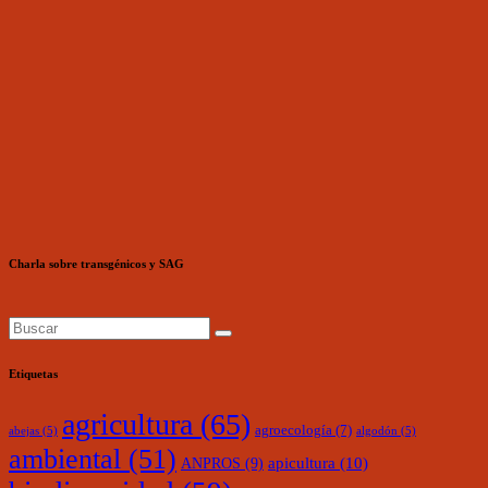
Charla sobre transgénicos y SAG
Etiquetas
agricultura
(65)
agroecología
(7)
abejas
(5)
algodón
(5)
ambiental
(51)
ANPROS
(9)
apicultura
(10)