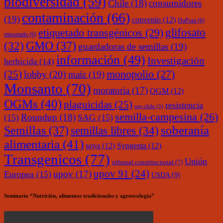
biodiversidad
(59)
Chile
(18)
consumidores
contaminación
(66)
(19)
convenio
(12)
DuPont
(6)
glifosato
etiquetado transgénicos
(29)
etiquetado
(6)
(32)
GMO
(37)
guardadoras de semillas
(19)
información
(49)
Investigación
herbicida
(14)
monopolio
(27)
(25)
lobby
(20)
maíz
(19)
Monsanto
(70)
moratoria
(17)
OGM
(12)
OGMs
(40)
plaguicidas
(25)
resistencia
rap-chile
(5)
semilla-campesina
(26)
Roundup
(18)
(15)
SAG
(15)
soberanía
Semillas
(37)
semillas libres
(34)
alimentaria
(41)
soya
(12)
Syngenta
(12)
Transgenicos
(77)
Unión
tribunal constitucional
(7)
upov 91
(24)
upov
(17)
Europea
(15)
USDA
(9)
Seminario “Nutrición, alimentos tradicionales y agroecología”