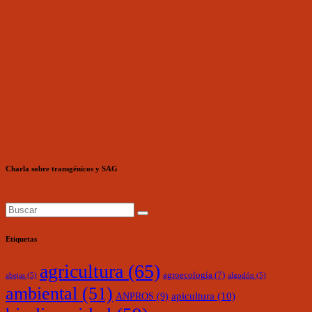
Charla sobre transgénicos y SAG
Etiquetas
agricultura
(65)
agroecología
(7)
abejas
(5)
algodón
(5)
ambiental
(51)
ANPROS
(9)
apicultura
(10)