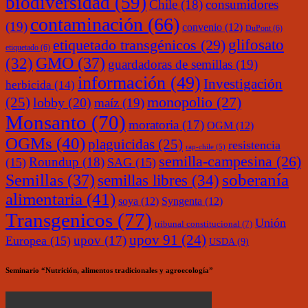
biodiversidad
(59)
Chile
(18)
consumidores
contaminación
(66)
(19)
convenio
(12)
DuPont
(6)
glifosato
etiquetado transgénicos
(29)
etiquetado
(6)
(32)
GMO
(37)
guardadoras de semillas
(19)
información
(49)
Investigación
herbicida
(14)
monopolio
(27)
(25)
lobby
(20)
maíz
(19)
Monsanto
(70)
moratoria
(17)
OGM
(12)
OGMs
(40)
plaguicidas
(25)
resistencia
rap-chile
(5)
semilla-campesina
(26)
Roundup
(18)
(15)
SAG
(15)
soberanía
Semillas
(37)
semillas libres
(34)
alimentaria
(41)
soya
(12)
Syngenta
(12)
Transgenicos
(77)
Unión
tribunal constitucional
(7)
upov 91
(24)
upov
(17)
Europea
(15)
USDA
(9)
Seminario “Nutrición, alimentos tradicionales y agroecología”