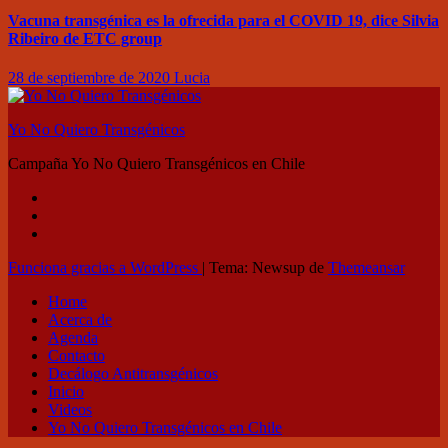
Vacuna transgénica es la ofrecida para el COVID 19, dice Silvia
Ribeiro de ETC group
28 de septiembre de 2020
Lucia
Yo No Quiero Transgénicos
Campaña Yo No Quiero Transgénicos en Chile
Funciona gracias a WordPress
|
Tema: Newsup de
Themeansar
Home
Acerca de
Agenda
Contacto
Decálogo Antitransgénicos
Inicio
Videos
Yo No Quiero Transgénicos en Chile