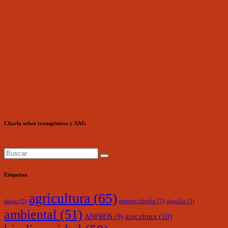
Charla sobre transgénicos y SAG
Etiquetas
agricultura
(65)
agroecología
(7)
abejas
(5)
algodón
(5)
ambiental
(51)
ANPROS
(9)
apicultura
(10)