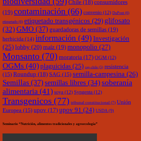
biodiversidad
(59)
Chile
(18)
consumidores
contaminación
(66)
(19)
convenio
(12)
DuPont
(6)
glifosato
etiquetado transgénicos
(29)
etiquetado
(6)
(32)
GMO
(37)
guardadoras de semillas
(19)
información
(49)
Investigación
herbicida
(14)
monopolio
(27)
(25)
lobby
(20)
maíz
(19)
Monsanto
(70)
moratoria
(17)
OGM
(12)
OGMs
(40)
plaguicidas
(25)
resistencia
rap-chile
(5)
semilla-campesina
(26)
Roundup
(18)
(15)
SAG
(15)
soberanía
Semillas
(37)
semillas libres
(34)
alimentaria
(41)
soya
(12)
Syngenta
(12)
Transgenicos
(77)
Unión
tribunal constitucional
(7)
upov 91
(24)
upov
(17)
Europea
(15)
USDA
(9)
Seminario “Nutrición, alimentos tradicionales y agroecología”