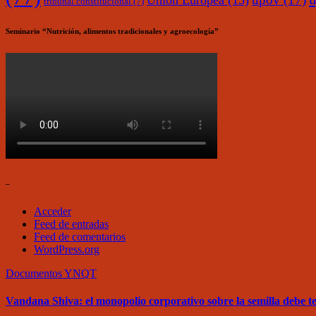
Unión Europea
(15)
tribunal constitucional
(7)
Seminario “Nutrición, alimentos tradicionales y agroecología”
–
Acceder
Feed de entradas
Feed de comentarios
WordPress.org
Documentos
YNQT
Vandana Shiva: el monopolio corporativo sobre la semilla debe 