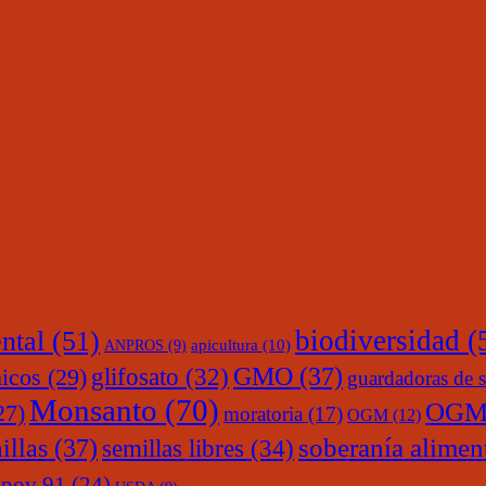
ntal
(51)
biodiversidad
(
ANPROS
(9)
apicultura
(10)
glifosato
(32)
GMO
(37)
nicos
(29)
guardadoras de s
Monsanto
(70)
OGM
27)
moratoria
(17)
OGM
(12)
soberanía alimen
illas
(37)
semillas libres
(34)
upov 91
(24)