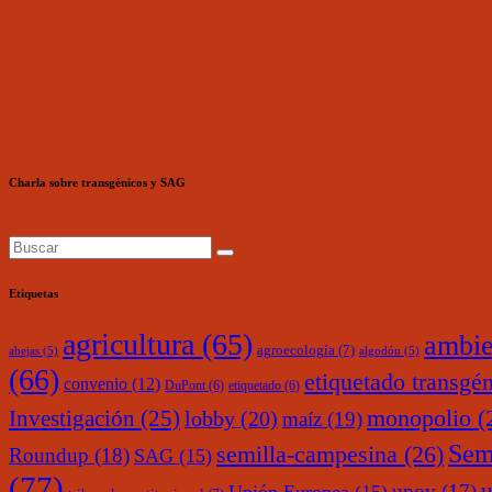
Charla sobre transgénicos y SAG
Etiquetas
agricultura
(65)
ambie
agroecología
(7)
abejas
(5)
algodón
(5)
(66)
etiquetado transgé
convenio
(12)
DuPont
(6)
etiquetado
(6)
monopolio
(
Investigación
(25)
lobby
(20)
maíz
(19)
Sem
semilla-campesina
(26)
Roundup
(18)
SAG
(15)
(77)
upov
(17)