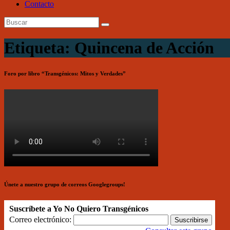
Contacto
Etiqueta: Quincena de Acción
Foro por libro “Transgénicos: Mitos y Verdades”
Únete a nuestro grupo de correos Googlegroups!
Suscríbete a Yo No Quiero Transgénicos
Correo electrónico: