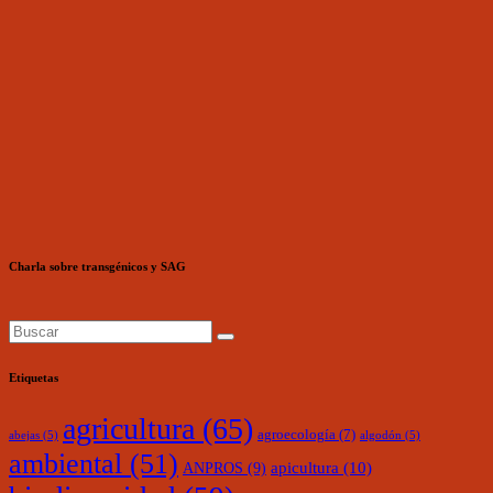
Charla sobre transgénicos y SAG
Etiquetas
agricultura
(65)
agroecología
(7)
abejas
(5)
algodón
(5)
ambiental
(51)
ANPROS
(9)
apicultura
(10)