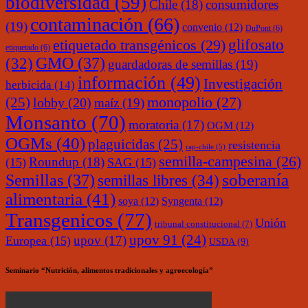
biodiversidad
(59)
Chile
(18)
consumidores
contaminación
(66)
(19)
convenio
(12)
DuPont
(6)
glifosato
etiquetado transgénicos
(29)
etiquetado
(6)
(32)
GMO
(37)
guardadoras de semillas
(19)
información
(49)
Investigación
herbicida
(14)
monopolio
(27)
(25)
lobby
(20)
maíz
(19)
Monsanto
(70)
moratoria
(17)
OGM
(12)
OGMs
(40)
plaguicidas
(25)
resistencia
rap-chile
(5)
semilla-campesina
(26)
Roundup
(18)
(15)
SAG
(15)
soberanía
Semillas
(37)
semillas libres
(34)
alimentaria
(41)
soya
(12)
Syngenta
(12)
Transgenicos
(77)
Unión
tribunal constitucional
(7)
upov 91
(24)
upov
(17)
Europea
(15)
USDA
(9)
Seminario “Nutrición, alimentos tradicionales y agroecología”