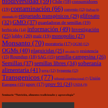
biodiversidad
(59)
Chile
(18)
consumidores
contaminación
(66)
(19)
convenio
(12)
DuPont
(6)
glifosato
etiquetado transgénicos
(29)
etiquetado
(6)
(32)
GMO
(37)
guardadoras de semillas
(19)
información
(49)
Investigación
herbicida
(14)
monopolio
(27)
(25)
lobby
(20)
maíz
(19)
Monsanto
(70)
moratoria
(17)
OGM
(12)
OGMs
(40)
plaguicidas
(25)
resistencia
rap-chile
(5)
semilla-campesina
(26)
Roundup
(18)
(15)
SAG
(15)
soberanía
Semillas
(37)
semillas libres
(34)
alimentaria
(41)
soya
(12)
Syngenta
(12)
Transgenicos
(77)
Unión
tribunal constitucional
(7)
upov 91
(24)
upov
(17)
Europea
(15)
USDA
(9)
Seminario “Nutrición, alimentos tradicionales y agroecología”