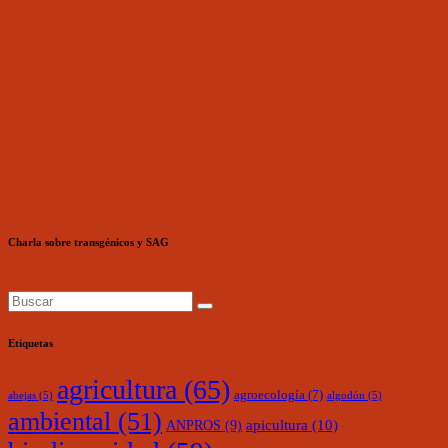
Charla sobre transgénicos y SAG
Etiquetas
agricultura
(65)
agroecología
(7)
abejas
(5)
algodón
(5)
ambiental
(51)
ANPROS
(9)
apicultura
(10)