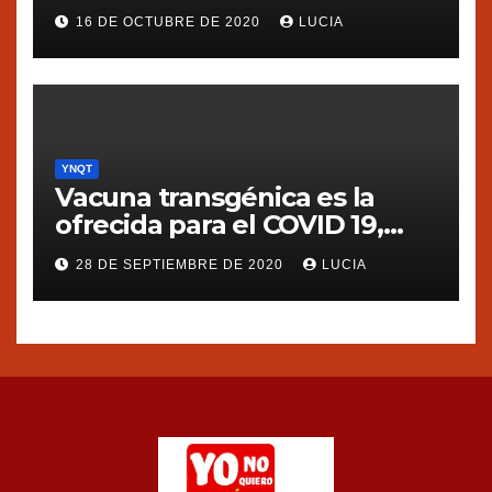
transgénico en Argentina
16 DE OCTUBRE DE 2020
LUCIA
YNQT
Vacuna transgénica es la
ofrecida para el COVID 19,
dice Silvia Ribeiro de ETC
28 DE SEPTIEMBRE DE 2020
LUCIA
group