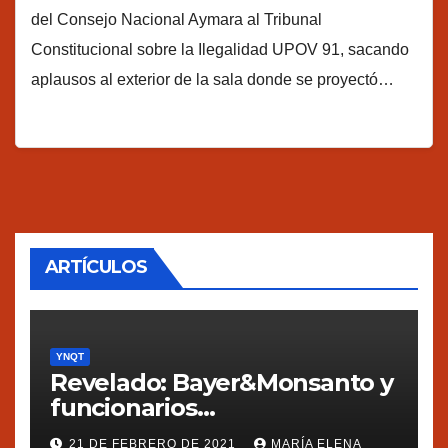
del Consejo Nacional Aymara al Tribunal
Constitucional sobre la Ilegalidad UPOV 91, sacando
aplausos al exterior de la sala donde se proyectó…
ARTÍCULOS
YNQT
Revelado: Bayer&Monsanto y
funcionarios
estadounidenses
21 DE FEBRERO DE 2021
MARÍA ELENA