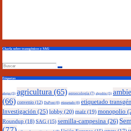
Charla sobre transgénicos y SAG
Etiquetas
agricultura
(65)
ambie
agroecología
(7)
abejas
(5)
algodón
(5)
(66)
etiquetado transgé
convenio
(12)
DuPont
(6)
etiquetado
(6)
monopolio
(
Investigación
(25)
lobby
(20)
maíz
(19)
Sem
semilla-campesina
(26)
Roundup
(18)
SAG
(15)
(77)
upov
(17)