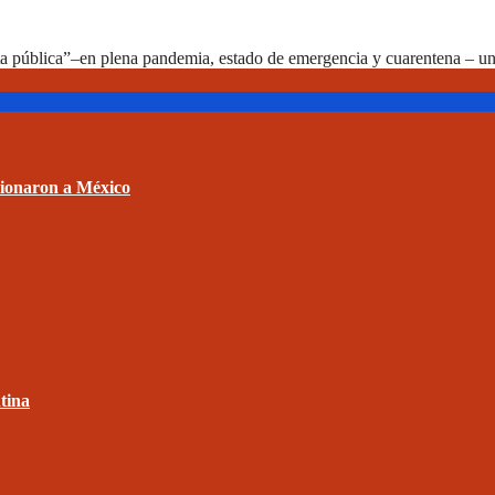
ta pública”–en plena pandemia, estado de emergencia y cuarentena – u
sionaron a México
tina