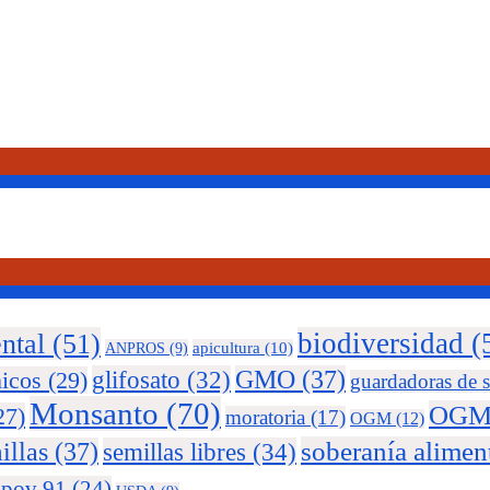
ntal
(51)
biodiversidad
(
ANPROS
(9)
apicultura
(10)
glifosato
(32)
GMO
(37)
nicos
(29)
guardadoras de s
Monsanto
(70)
OGM
27)
moratoria
(17)
OGM
(12)
soberanía alimen
illas
(37)
semillas libres
(34)
upov 91
(24)