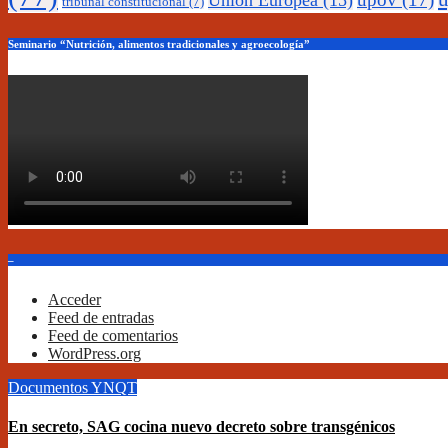
Unión Europea
(15)
tribunal constitucional
(7)
Seminario “Nutrición, alimentos tradicionales y agroecología”
–
Acceder
Feed de entradas
Feed de comentarios
WordPress.org
Documentos
YNQT
En secreto, SAG cocina nuevo decreto sobre transgénicos