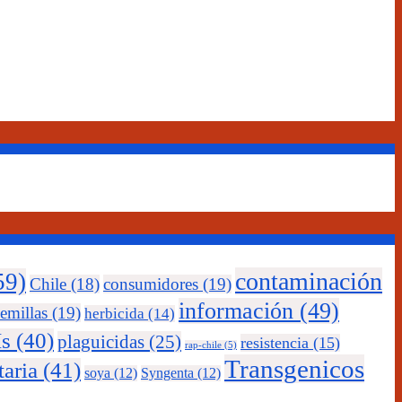
contaminación
59)
Chile
(18)
consumidores
(19)
información
(49)
emillas
(19)
herbicida
(14)
s
(40)
plaguicidas
(25)
resistencia
(15)
rap-chile
(5)
Transgenicos
taria
(41)
soya
(12)
Syngenta
(12)