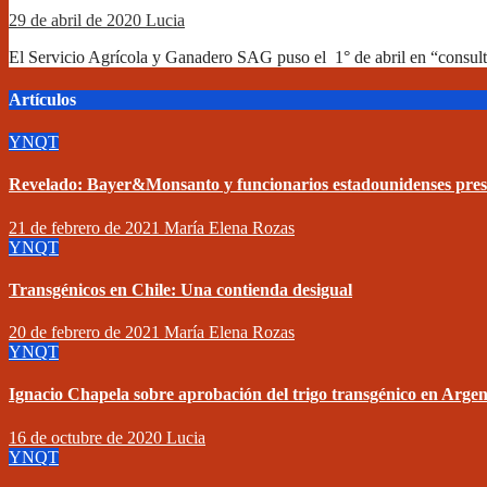
29 de abril de 2020
Lucia
El Servicio Agrícola y Ganadero SAG puso el 1° de abril en “consul
Artículos
YNQT
Revelado: Bayer&Monsanto y funcionarios estadounidenses pre
21 de febrero de 2021
María Elena Rozas
YNQT
Transgénicos en Chile: Una contienda desigual
20 de febrero de 2021
María Elena Rozas
YNQT
Ignacio Chapela sobre aprobación del trigo transgénico en Argen
16 de octubre de 2020
Lucia
YNQT