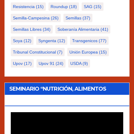
Resistencia
(15)
Roundup
(18)
SAG
(15)
Semilla-Campesina
(26)
Semillas
(37)
Semillas Libres
(34)
Soberanía Alimentaria
(41)
Soya
(12)
Syngenta
(12)
Transgenicos
(77)
Tribunal Constitucional
(7)
Unión Europea
(15)
Upov
(17)
Upov 91
(24)
USDA
(9)
SEMINARIO “NUTRICIÓN, ALIMENTOS
TRADICIONALES Y AGROECOLOGÍA”
Reproductor
de