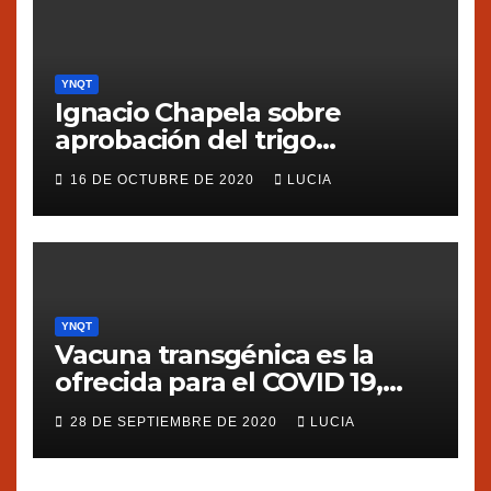
YNQT
Ignacio Chapela sobre
aprobación del trigo
transgénico en Argentina
16 DE OCTUBRE DE 2020
LUCIA
YNQT
Vacuna transgénica es la
ofrecida para el COVID 19,
dice Silvia Ribeiro de ETC
28 DE SEPTIEMBRE DE 2020
LUCIA
group