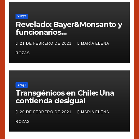
YNQT
Revelado: Bayer&Monsanto y
funcionarios
estadounidenses
21 DE FEBRERO DE 2021
MARÍA ELENA
presionaron a México
ROZAS
YNQT
Transgénicos en Chile: Una
contienda desigual
20 DE FEBRERO DE 2021
MARÍA ELENA
ROZAS