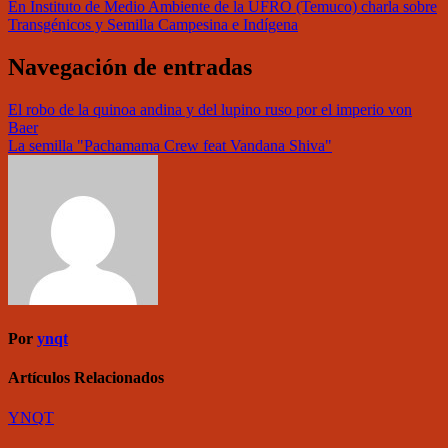
En Instituto de Medio Ambiente de la UFRO (Temuco) charla sobre
Transgénicos y Semilla Campesina e Indígena
Navegación de entradas
El robo de la quinoa andina y del lupino ruso por el imperio von
Baer
La semilla "Pachamama Crew feat Vandana Shiva"
Por
ynqt
Artículos Relacionados
YNQT