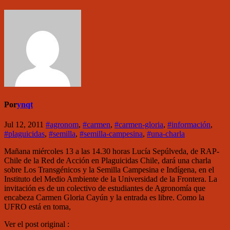
Por
ynqt
Jul 12, 2011
#agronom
,
#carmen
,
#carmen-gloria
,
#información
,
#plaguicidas
,
#semilla
,
#semilla-campesina
,
#una-charla
Mañana miércoles 13 a las 14.30 horas Lucía Sepúlveda, de RAP-
Chile de la Red de Acción en Plaguicidas Chile, dará una charla
sobre Los Transgénicos y la Semilla Campesina e Indígena, en el
Instituto del Medio Ambiente de la Universidad de la Frontera. La
invitación es de un colectivo de estudiantes de Agronomía que
encabeza Carmen Gloria Cayún y la entrada es libre. Como la
UFRO está en toma,
Ver el post original :