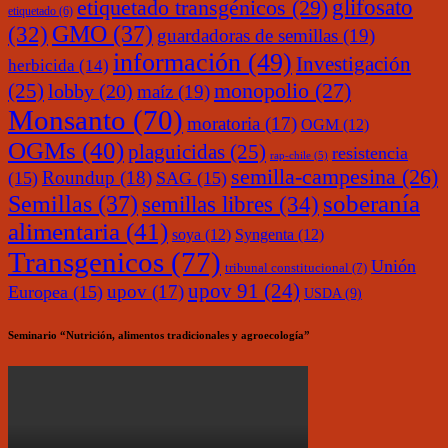
glifosato
etiquetado transgénicos
(29)
etiquetado
(6)
(32)
GMO
(37)
guardadoras de semillas
(19)
información
(49)
Investigación
herbicida
(14)
monopolio
(27)
(25)
lobby
(20)
maíz
(19)
Monsanto
(70)
moratoria
(17)
OGM
(12)
OGMs
(40)
plaguicidas
(25)
resistencia
rap-chile
(5)
semilla-campesina
(26)
Roundup
(18)
(15)
SAG
(15)
soberanía
Semillas
(37)
semillas libres
(34)
alimentaria
(41)
soya
(12)
Syngenta
(12)
Transgenicos
(77)
Unión
tribunal constitucional
(7)
upov 91
(24)
upov
(17)
Europea
(15)
USDA
(9)
Seminario “Nutrición, alimentos tradicionales y agroecología”