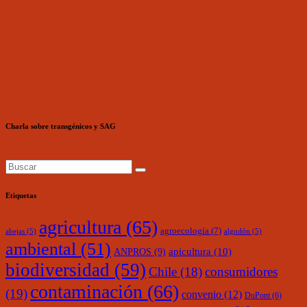
Charla sobre transgénicos y SAG
Etiquetas
agricultura
(65)
agroecología
(7)
abejas
(5)
algodón
(5)
ambiental
(51)
ANPROS
(9)
apicultura
(10)
biodiversidad
(59)
Chile
(18)
consumidores
contaminación
(66)
(19)
convenio
(12)
DuPont
(6)