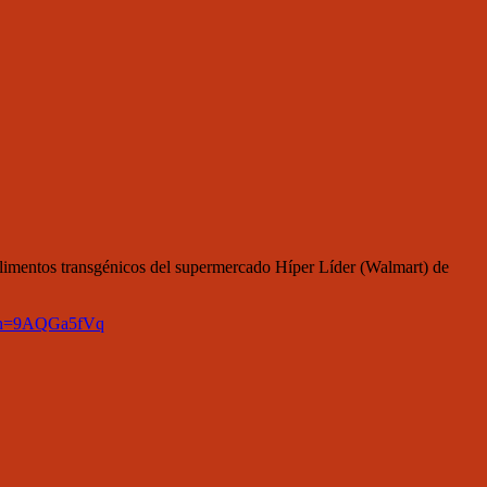
alimentos transgénicos del supermercado Híper Líder (Walmart) de
&h=9AQGa5fVq