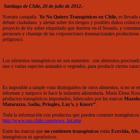
Santiago de Chile, 26 de julio de 2012.-
Nuestra campaña
Yo No Quiero Transgénicos en Chile,
es llevada
debate ciudadano y alertar sobre los riesgos y posibles daños crónico
proyecto de ley sobre etiquetado que duerme en el Senado, y conminamo
presiones y chantaje de las corporaciones transnacionales productoras 
peligroso).
Los alimentos transgénicos no son naturales: son alimentos procesados 
una o varias especies animales o vegetales, para producir ciertas caract
Es imposible a simple vista distinguirlos de otros alimentos, si no 
informan y tampoco lo hace la industria alimentaria. María Elena Roz
productos transgénicos importados, fabricados por las marcas
Mazola,
Matarazzo, Sadia, Pringles, Lay’s, y Knorr”
.
Toda la información con productos que pueden contener transgénicos y r
http://www.rap-chile.com/news_list.php
Entre las marcas que
no contienen transgénicos
están
Ecovida, Afe,
transgénicos ni agrotóxicos.