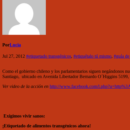
Por
Lucia
Jul 27, 2012
#etiquetado transgénicos
,
#etiquétalo tú mismo
,
#guía de
Como el gobierno chileno y los parlamentarios siguen negándonos nue
Santiago, ubicado en Avenida Libertador Bernardo O´Higgins 5199,
Ver video de la acción en
http://www.facebook.com/l.php?u=h
Exigimos vivir sanos:
¡Etiquetado de alimentos transgénicos ahora!