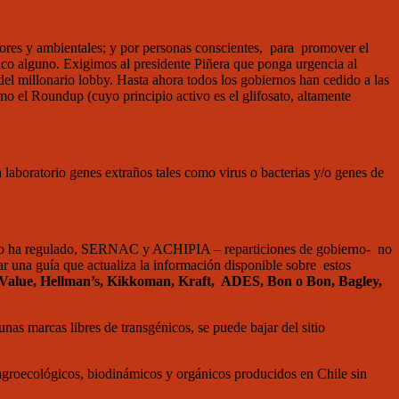
idores y ambientales; y por personas conscientes, para promover el
gico alguno. Exigimos al presidente Piñera que ponga urgencia al
el millonario lobby. Hasta ahora todos los gobiernos han cedido a las
omo el Roundup (cuyo principio activo es el glifosato, altamente
 laboratorio genes extraños tales como virus o bacterias y/o genes de
lud, no ha regulado, SERNAC y ACHIPIA – reparticiones de gobierno- no
r una guía que actualiza la información disponible sobre estos
 Value, Hellman’s, Kikkoman, Kraft, ADES, Bon o Bon, Bagley,
nas marcas libres de transgénicos, se puede bajar del sitio
agroecológicos, biodinámicos y orgánicos producidos en Chile sin