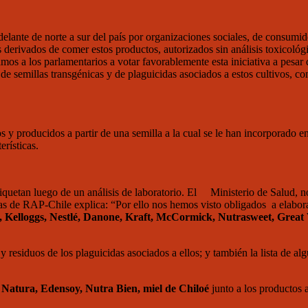
 delante de norte a sur del país por organizaciones sociales, de consum
s derivados de comer estos productos, autorizados sin análisis toxicoló
s a los parlamentarios a votar favorablemente esta iniciativa a pesar d
de semillas transgénicas y de plaguicidas asociados a estos cultivos, c
y producidos a partir de una semilla a la cual se le han incorporado en
erísticas.
se etiquetan luego de un análisis de laboratorio. El Ministerio de Sa
as de RAP-Chile explica: “Por ello nos hemos visto obligados a elabora
 Kelloggs, Nestlé, Danone, Kraft, McCormick, Nutrasweet, Great
esiduos de los plaguicidas asociados a ellos; y también la lista de algu
 Natura, Edensoy, Nutra Bien, miel de Chiloé
junto
a los productos 