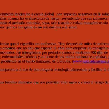
erimento inconsulto a escala global, con impactos negativos en la salud,
llas mismas las evaluaciones de riesgo, sosteniendo que sus alimentos 
undar el mercado con maíz, soya, raps (canola o colza) transgénicos sin 
tre que los transgénicos
no
son dañinos a la salud.
decían que el cigarrillo era inofensivo. Hoy después de miles de enfermos
r@s creemos que no hay que esperar 10 años para etiquetar los transgén
alimentados con transgénicos por periodos cortos y medianos (90 días d
 enfermedades crónicas y aumento de las malformaciones congénitas, por
 producido en el barrio Ituizangó, de Córdoba. (
www.juicioalafumigacio
transparencia al uso de esta riesgosa tecnología alimentaria y facilita
s familias alimentos que nos permitan vivir sanos o correr el riesgo de