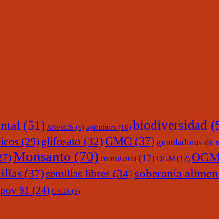
ntal
(51)
biodiversidad
(
ANPROS
(9)
apicultura
(10)
glifosato
(32)
GMO
(37)
nicos
(29)
guardadoras de s
Monsanto
(70)
OGM
27)
moratoria
(17)
OGM
(12)
soberanía alimen
illas
(37)
semillas libres
(34)
upov 91
(24)
USDA
(9)