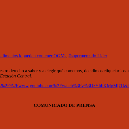
 alimentos k pueden contener OGMs
,
#supermercado Líder
stro derecho a saber y a elegir qué comemos, decidimos etiquetar los 
Estación Central.
ttp%3A%2F%2Fwww.youtube.com%2Fwatch%3Fv%3DzYbbKMpMj7U
COMUNICADO DE PRENSA