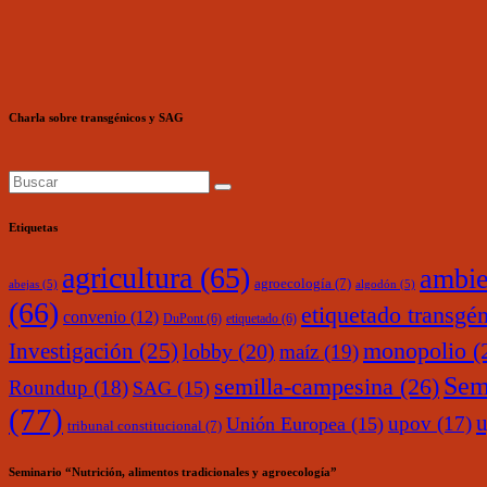
Charla sobre transgénicos y SAG
Etiquetas
agricultura
(65)
ambie
agroecología
(7)
abejas
(5)
algodón
(5)
(66)
etiquetado transgé
convenio
(12)
DuPont
(6)
etiquetado
(6)
monopolio
(
Investigación
(25)
lobby
(20)
maíz
(19)
Sem
semilla-campesina
(26)
Roundup
(18)
SAG
(15)
(77)
upov
(17)
Unión Europea
(15)
tribunal constitucional
(7)
Seminario “Nutrición, alimentos tradicionales y agroecología”