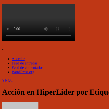
–
Acceder
Feed de entradas
Feed de comentarios
WordPress.org
YNQT
Acción en HiperLider por Etiqu