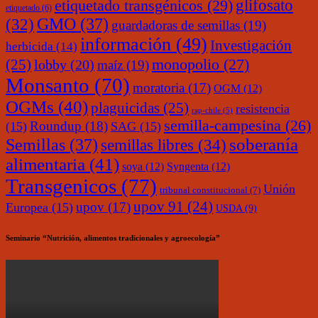
glifosato
etiquetado transgénicos
(29)
etiquetado
(6)
(32)
GMO
(37)
guardadoras de semillas
(19)
información
(49)
Investigación
herbicida
(14)
monopolio
(27)
(25)
lobby
(20)
maíz
(19)
Monsanto
(70)
moratoria
(17)
OGM
(12)
OGMs
(40)
plaguicidas
(25)
resistencia
rap-chile
(5)
semilla-campesina
(26)
Roundup
(18)
(15)
SAG
(15)
soberanía
Semillas
(37)
semillas libres
(34)
alimentaria
(41)
soya
(12)
Syngenta
(12)
Transgenicos
(77)
Unión
tribunal constitucional
(7)
upov 91
(24)
upov
(17)
Europea
(15)
USDA
(9)
Seminario “Nutrición, alimentos tradicionales y agroecología”