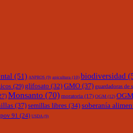
ntal
(51)
biodiversidad
(
ANPROS
(9)
apicultura
(10)
glifosato
(32)
GMO
(37)
nicos
(29)
guardadoras de s
Monsanto
(70)
OGM
27)
moratoria
(17)
OGM
(12)
soberanía alimen
illas
(37)
semillas libres
(34)
upov 91
(24)
USDA
(9)