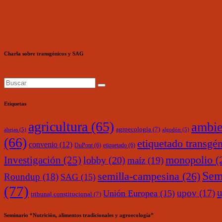
Charla sobre transgénicos y SAG
Etiquetas
agricultura
(65)
ambie
agroecología
(7)
abejas
(5)
algodón
(5)
(66)
etiquetado transgé
convenio
(12)
DuPont
(6)
etiquetado
(6)
monopolio
(
Investigación
(25)
lobby
(20)
maíz
(19)
Sem
semilla-campesina
(26)
Roundup
(18)
SAG
(15)
(77)
upov
(17)
Unión Europea
(15)
tribunal constitucional
(7)
Seminario “Nutrición, alimentos tradicionales y agroecología”