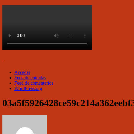
–
Acceder
Feed de entradas
Feed de comentarios
WordPress.org
03a5f5926428ce59c214a362eebf